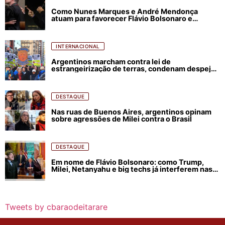
Como Nunes Marques e André Mendonça
atuam para favorecer Flávio Bolsonaro e
abastecer ódio contra Lula
INTERNACIONAL
Argentinos marcham contra lei de
estrangeirização de terras, condenam despejos
e incêndios florestais
DESTAQUE
Nas ruas de Buenos Aires, argentinos opinam
sobre agressões de Milei contra o Brasil
DESTAQUE
Em nome de Flávio Bolsonaro: como Trump,
Milei, Netanyahu e big techs já interferem nas
eleições no Brasil
Tweets by cbaraodeitarare