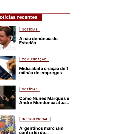
otícias recentes
NOTÍCIAS
A não denúncia do
Estadão
COMUNICAÇÃO
Mídia abafa criação de 1
milhão de empregos
NOTÍCIAS
Como Nunes Marques e
André Mendonça atuam
para favorecer Flávio
Bolsonaro e abastecer
ódio contra Lula
INTERNACIONAL
Argentinos marcham
contra lei de