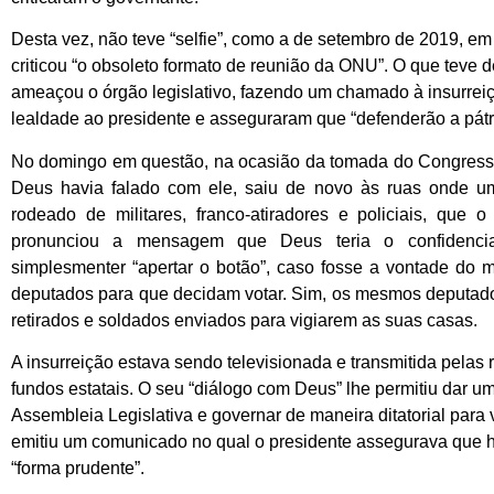
Desta vez, não teve “selfie”, como a de setembro de 2019, 
criticou “o obsoleto formato de reunião da ONU”. O que teve 
ameaçou o órgão legislativo, fazendo um chamado à insurrei
lealdade ao presidente e asseguraram que “defenderão a pátr
No domingo em questão, na ocasião da tomada do Congresso,
Deus havia falado com ele, saiu de novo às ruas onde uma
rodeado de militares, franco-atiradores e policiais, que 
pronunciou a mensagem que Deus teria o confidenciad
simplesmenter “apertar o botão”, caso fosse a vontade d
deputados para que decidam votar. Sim, os mesmos deputados
retirados e soldados enviados para vigiarem as suas casas.
A insurreição estava sendo televisionada e transmitida pelas
fundos estatais. O seu “diálogo com Deus” lhe permitiu dar u
Assembleia Legislativa e governar de maneira ditatorial para
emitiu um comunicado no qual o presidente assegurava que h
“forma prudente”.