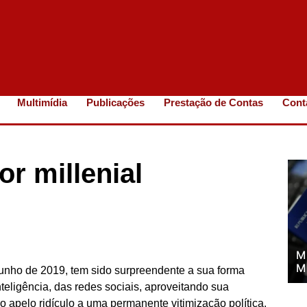
Multimídia
Publicações
Prestação de Contas
Cont
r millenial
M
M
unho de 2019, tem sido surpreendente a sua forma
nteligência, das redes sociais, aproveitando sua
 o apelo ridículo a uma permanente vitimização política.