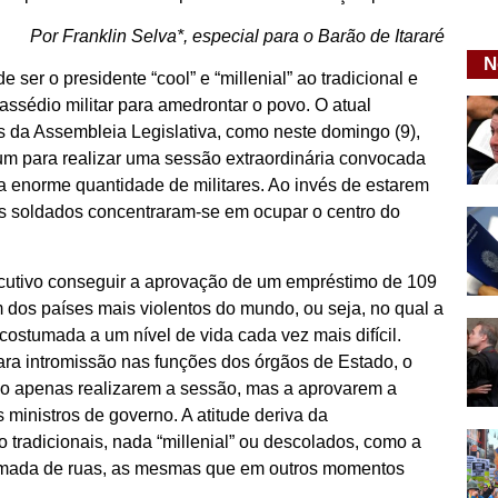
Por Franklin Selva*, especial para o Barão de Itararé
N
er o presidente “cool” e “millenial” ao tradicional e
 assédio militar para amedrontar o povo. O atual
s da Assembleia Legislativa, como neste domingo (9),
rum para realizar uma sessão extraordinária convocada
 enorme quantidade de militares. Ao invés de estarem
s soldados concentraram-se em ocupar o centro do
xecutivo conseguir a aprovação de um empréstimo de 109
 dos países mais violentos do mundo, ou seja, no qual a
ostumada a um nível de vida cada vez mais difícil.
ara intromissão nas funções dos órgãos de Estado, o
ão apenas realizarem a sessão, mas a aprovarem a
 ministros de governo. A atitude deriva da
 tradicionais, nada “millenial” ou descolados, como a
tomada de ruas, as mesmas que em outros momentos