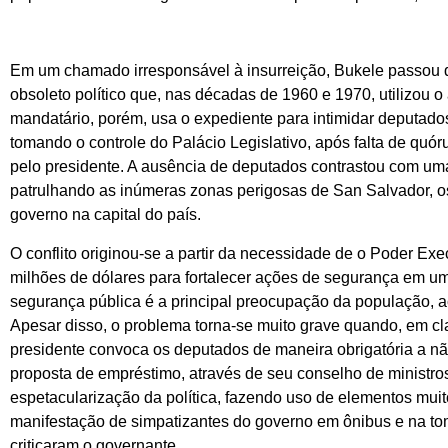
Em um chamado irresponsável à insurreição, Bukele passou de s
obsoleto político que, nas décadas de 1960 e 1970, utilizou o
mandatário, porém, usa o expediente para intimidar deputado
tomando o controle do Palácio Legislativo, após falta de quó
pelo presidente. A ausência de deputados contrastou com uma
patrulhando as inúmeras zonas perigosas de San Salvador, o
governo na capital do país.
O conflito originou-se a partir da necessidade de o Poder E
milhões de dólares para fortalecer ações de segurança em um
segurança pública é a principal preocupação da população, ac
Apesar disso, o problema torna-se muito grave quando, em cl
presidente convoca os deputados de maneira obrigatória a n
proposta de empréstimo, através de seu conselho de ministros
espetacularização da política, fazendo uso de elementos muito
manifestação de simpatizantes do governo em ônibus e na 
criticaram o governante.