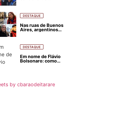
estrangeirização de
terras, condenam
despejos e incêndios
florestais
DESTAQUE
Nas ruas de Buenos
Aires, argentinos
opinam sobre
agressões de Milei
contra o Brasil
DESTAQUE
Em nome de Flávio
Bolsonaro: como
Trump, Milei,
Netanyahu e big techs
já interferem nas
eleições no Brasil
ets by cbaraodeitarare