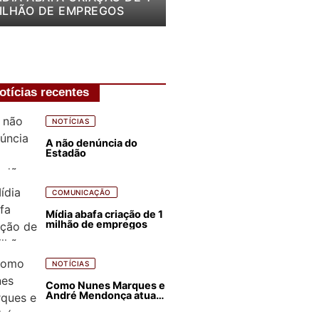
ILHÃO DE EMPREGOS
otícias recentes
NOTÍCIAS
A não denúncia do
Estadão
COMUNICAÇÃO
Mídia abafa criação de 1
milhão de empregos
NOTÍCIAS
Como Nunes Marques e
André Mendonça atuam
para favorecer Flávio
Bolsonaro e abastecer