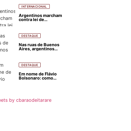
ódio contra Lula
INTERNACIONAL
Argentinos marcham
contra lei de
estrangeirização de
terras, condenam
despejos e incêndios
florestais
DESTAQUE
Nas ruas de Buenos
Aires, argentinos
opinam sobre
agressões de Milei
contra o Brasil
DESTAQUE
Em nome de Flávio
Bolsonaro: como
Trump, Milei,
Netanyahu e big techs
já interferem nas
eleições no Brasil
ets by cbaraodeitarare