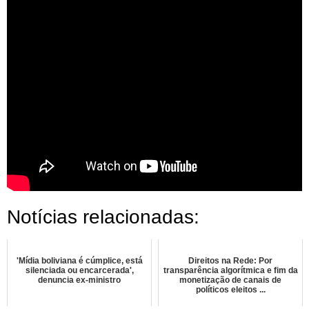
Notícias relacionadas:
'Mídia boliviana é cúmplice, está
Direitos na Rede: Por
silenciada ou encarcerada',
transparência algorítmica e fim da
denuncia ex-ministro
monetização de canais de
políticos eleitos ...