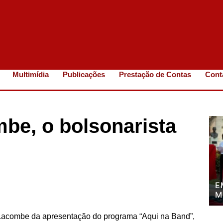
Multimídia
Publicações
Prestação de Contas
Cont
be, o bolsonarista
E
M
P
P
o Lacombe da apresentação do programa “Aqui na Band”,