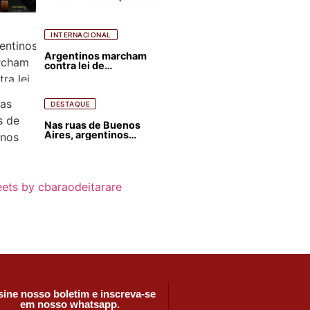
para favorecer Flávio
Bolsonaro e abastecer
ódio contra Lula
INTERNACIONAL
Argentinos marcham
contra lei de
estrangeirização de
terras, condenam
despejos e incêndios
florestais
DESTAQUE
Nas ruas de Buenos
Aires, argentinos
opinam sobre
agressões de Milei
contra o Brasil
ets by cbaraodeitarare
ine nosso boletim e inscreva-se
em nosso whatsapp.