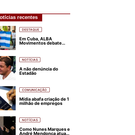
otícias recentes
DESTAQUE
Em Cuba, ALBA
Movimentos debate
plano de luta para os
próximos quatro anos
NOTÍCIAS
A não denúncia do
Estadão
COMUNICAÇÃO
Mídia abafa criação de 1
milhão de empregos
NOTÍCIAS
Como Nunes Marques e
André Mendonça atuam