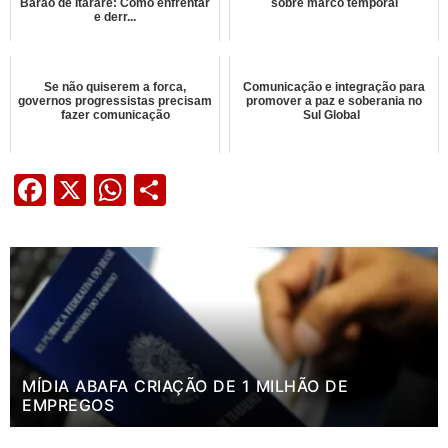
Barão de Itararé: Como enfrentar
sobre marco temporal
e derr...
Se não quiserem a forca,
Comunicação e integração para
governos progressistas precisam
promover a paz e soberania no
fazer comunicação
Sul Global
Facebook
X
WhatsApp
Share
MÍDIA ABAFA CRIAÇÃO DE 1 MILHÃO DE
EMPREGOS