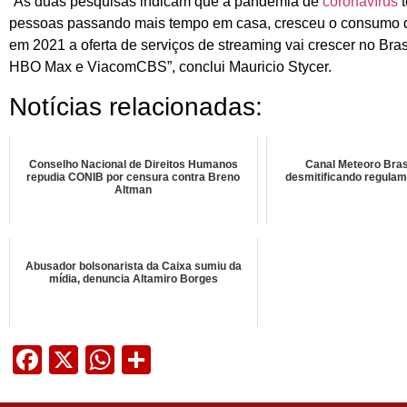
“As duas pesquisas indicam que a pandemia de
coronavírus
t
pessoas passando mais tempo em casa, cresceu o consumo de
em 2021 a oferta de serviços de streaming vai crescer no Bra
HBO Max e ViacomCBS”, conclui Mauricio Stycer.
Notícias relacionadas:
Conselho Nacional de Direitos Humanos
Canal Meteoro Brasi
repudia CONIB por censura contra Breno
desmitificando regulam
Altman
Abusador bolsonarista da Caixa sumiu da
mídia, denuncia Altamiro Borges
Facebook
X
WhatsApp
Share