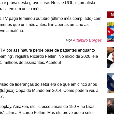
a é prova desta grave crise. No site UOL, o jornalista
Brasil em um único mês.
N
a TV paga terminou outubro (último mês compilado) com
 a menos que um mês antes. Em apenas um ano as
ve a matéria.
Por
Altamiro Borges
 TV por assinatura perde base de pagantes enquanto
aming”, registra Ricardo Feltrin. No início de 2020, ele
15 milhões de assinantes. Acertou!
isão de lideranças do setor era de que em cinco anos
a (trágica) Copa do Mundo em 2014. Como podem ver, a
o”.
oplay, Amazon, etc., cresceu mais de 180% no Brasil.
”, afirma Ricardo Feltrin. Mas ele prevê que o setor