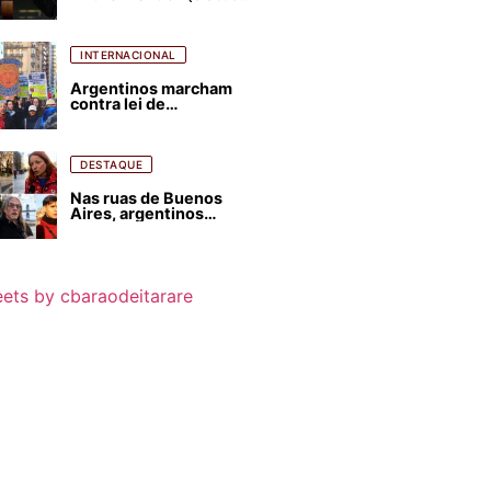
para favorecer Flávio
Bolsonaro e abastecer
ódio contra Lula
INTERNACIONAL
Argentinos marcham
contra lei de
estrangeirização de
terras, condenam
despejos e incêndios
florestais
DESTAQUE
Nas ruas de Buenos
Aires, argentinos
opinam sobre
agressões de Milei
contra o Brasil
ets by cbaraodeitarare