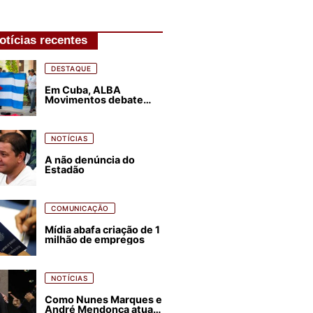
otícias recentes
DESTAQUE
Em Cuba, ALBA
Movimentos debate
plano de luta para os
próximos quatro anos
NOTÍCIAS
A não denúncia do
Estadão
COMUNICAÇÃO
Mídia abafa criação de 1
milhão de empregos
NOTÍCIAS
Como Nunes Marques e
André Mendonça atuam