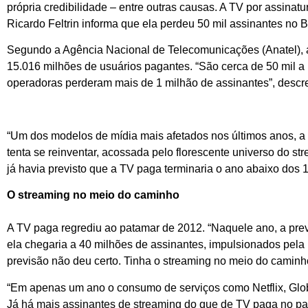
própria credibilidade – entre outras causas. A TV por assinatur
Ricardo Feltrin informa que ela perdeu 50 mil assinantes no 
Segundo a Agência Nacional de Telecomunicações (Anatel), 
15.016 milhões de usuários pagantes. “São cerca de 50 mil
operadoras perderam mais de 1 milhão de assinantes”, descre
“Um dos modelos de mídia mais afetados nos últimos anos, a
tenta se reinventar, acossada pelo florescente universo do stre
já havia previsto que a TV paga terminaria o ano abaixo dos 
O streaming no meio do caminho
A TV paga regrediu ao patamar de 2012. “Naquele ano, a prev
ela chegaria a 40 milhões de assinantes, impulsionados pel
previsão não deu certo. Tinha o streaming no meio do caminh
“Em apenas um ano o consumo de serviços como Netflix, Glob
Já há mais assinantes de streaming do que de TV paga no país