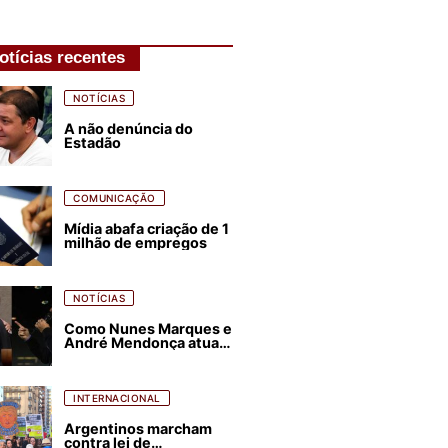
otícias recentes
NOTÍCIAS
A não denúncia do
Estadão
COMUNICAÇÃO
Mídia abafa criação de 1
milhão de empregos
NOTÍCIAS
Como Nunes Marques e
André Mendonça atuam
para favorecer Flávio
Bolsonaro e abastecer
ódio contra Lula
INTERNACIONAL
Argentinos marcham
contra lei de