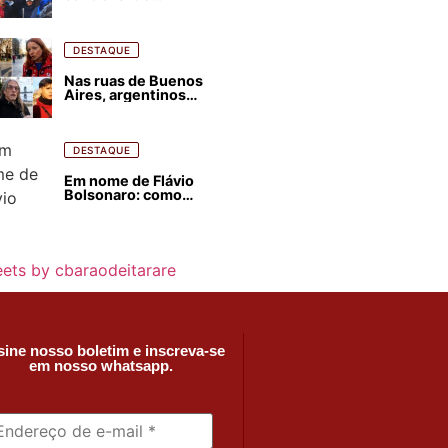
estrangeirização de
terras, condenam
despejos e incêndios
florestais
DESTAQUE
Nas ruas de Buenos
Aires, argentinos
opinam sobre
agressões de Milei
contra o Brasil
DESTAQUE
Em nome de Flávio
Bolsonaro: como
Trump, Milei,
Netanyahu e big techs
já interferem nas
eleições no Brasil
ets by cbaraodeitarare
ine nosso boletim e inscreva-se
em nosso whatsapp.