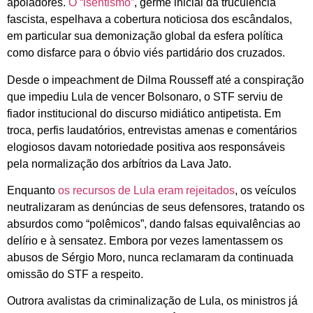
apoiadores.
O “isentismo”
, germe inicial da truculência
fascista, espelhava a cobertura noticiosa dos escândalos,
em particular sua demonização global da esfera política
como disfarce para o óbvio viés partidário dos cruzados.
Desde o impeachment de Dilma Rousseff até a conspiração
que impediu Lula de vencer Bolsonaro, o STF serviu de
fiador institucional do discurso midiático antipetista. Em
troca, perfis laudatórios, entrevistas amenas e comentários
elogiosos davam notoriedade positiva aos responsáveis
pela normalização dos arbítrios da Lava Jato.
Enquanto
os recursos de Lula eram rejeitados
, os veículos
neutralizaram as denúncias de seus defensores, tratando os
absurdos como “polêmicos”, dando falsas equivalências ao
delírio e à sensatez. Embora por vezes lamentassem os
abusos de Sérgio Moro, nunca reclamaram da continuada
omissão do STF a respeito.
Outrora avalistas da criminalização de Lula, os ministros já