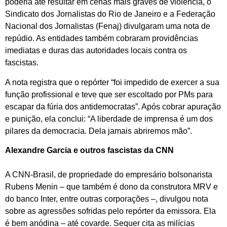
poderia até resultar em cenas mais graves de violência, o
Sindicato dos Jornalistas do Rio de Janeiro e a Federação
Nacional dos Jornalistas (Fenaj) divulgaram uma nota de
repúdio. As entidades também cobraram providências
imediatas e duras das autoridades locais contra os
fascistas.
A nota registra que o repórter “foi impedido de exercer a sua
função profissional e teve que ser escoltado por PMs para
escapar da fúria dos antidemocratas”. Após cobrar apuração
e punição, ela conclui: “A liberdade de imprensa é um dos
pilares da democracia. Dela jamais abriremos mão”.
Alexandre Garcia e outros fascistas da CNN
A CNN-Brasil, de propriedade do empresário bolsonarista
Rubens Menin – que também é dono da construtora MRV e
do banco Inter, entre outras corporações –, divulgou nota
sobre as agressões sofridas pelo repórter da emissora. Ela
é bem anódina – até covarde. Sequer cita as milícias