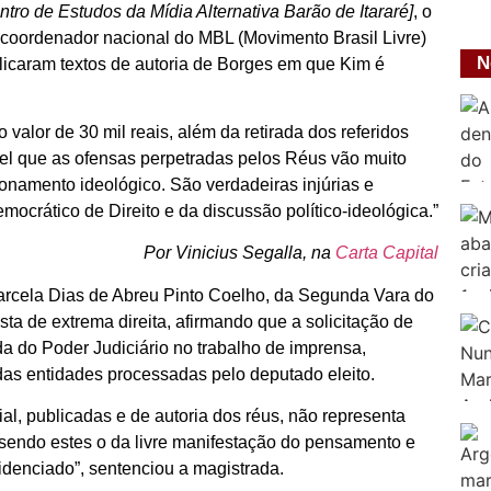
ntro de Estudos da Mídia Alternativa Barão de Itararé]
, o
O coordenador nacional do MBL (Movimento Brasil Livre)
N
blicaram textos de autoria de Borges em que Kim é
alor de 30 mil reais, além da retirada dos referidos
vel que as ofensas perpetradas pelos Réus vão muito
cionamento ideológico. São verdadeiras injúrias e
crático de Direito e da discussão político-ideológica.”
Por Vinicius Segalla, na
Carta Capital
Marcela Dias de Abreu Pinto Coelho, da Segunda Vara do
ta de extrema direita, afirmando que a solicitação de
da do Poder Judiciário no trabalho de imprensa,
 das entidades processadas pelo deputado eleito.
al, publicadas e de autoria dos réus, não representa
, sendo estes o da livre manifestação do pensamento e
idenciado”, sentenciou a magistrada.