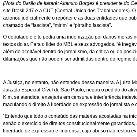
[Nota do Barão de Itararé: Altamiro Borges é presidente do Ce
site Brasil 247 e a CUT (Central Única dos Trabalhadores). 
acionou judicialmente o repórter e as duas entidades que pu
chamado de “fascista”, “mirim” e “pirralho fascista”.
O deputado eleito pedia uma indenização por danos morais no v
textos do ar. Para o líder do MBL e seus advogados, “é inegá
além do aceitável dentro do jornalismo, da crítica ou do posi
difamações que não podem ser admitidas dentro do regime demo
A Justiça, no entanto, não entendeu dessa maneira. A juíza 
Juizado Especial Cível de São Paulo, negou o pedido do ativis
Kim, se atendida, ensejaria em censura e interferência indevi
maculando o direito à liberdade de expressão do jornalista e
“Entendo que todo o conteúdo das matérias acostadas na inici
senão o exercício de direitos constitucionalmente garantidos
liberdade de expressão e imprensa, cujo abuso não restou ev