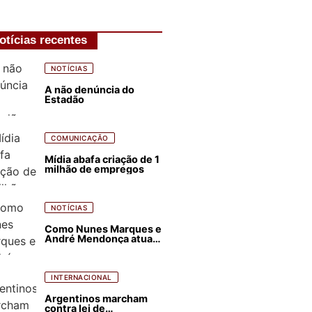
otícias recentes
NOTÍCIAS
A não denúncia do
Estadão
COMUNICAÇÃO
Mídia abafa criação de 1
milhão de empregos
NOTÍCIAS
Como Nunes Marques e
André Mendonça atuam
para favorecer Flávio
Bolsonaro e abastecer
ódio contra Lula
INTERNACIONAL
Argentinos marcham
contra lei de