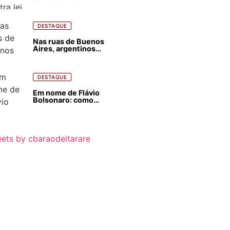
estrangeirização de
terras, condenam
despejos e incêndios
florestais
DESTAQUE
Nas ruas de Buenos
Aires, argentinos
opinam sobre
agressões de Milei
contra o Brasil
DESTAQUE
Em nome de Flávio
Bolsonaro: como
Trump, Milei,
Netanyahu e big techs
já interferem nas
eleições no Brasil
ets by cbaraodeitarare