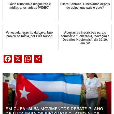
Flávio Dino fala a blogueiros e
Eliara Santana: Cinco anos depois
mídias alternativas [VÍDEO]
do golpe, que país é este?
Venezuela: espírito da Lava Jato
Abertas as inscrições para o
baixou na mídia, por Luís Nassif
seminário “Soberania, Inovação e
Desafios Nacionais”, dia 30/10,
em SP
Facebook
X
WhatsApp
Share
EM CUBA, ALBA MOVIMENTOS DEBATE PLANO
DE LUTA PARA OS PRÓXIMOS QUATRO ANOS