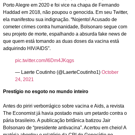
Porto Alegre em 2020 e foi vice na chapa de Fernando
Haddad em 2018, não poupou o genocida. Em seu Twitter,
ela manifestou sua indignação. “Nojento! Acusado de
cometer crimes contra humanidade, Bolsonaro segue com
seu projeto de morte, espalhando a absurda fake news de
que quem está tomando as duas doses da vacina está
adquirindo HIV/AIDS”.
pic.twitter.com/I6Dm4JKqgs
— Laerte Coutinho (@LaerteCoutinho1)
October
24, 2021
Prestígio no esgoto no mundo inteiro
Antes do piriri verborrágico sobre vacina e Aids, a revista
The Economist já havia postado mais um petardo contra o
pária brasileiro. A publicação britânica batizou Jair
Bolsonaro de “presidente antivacina”. Acertou em cheio! A
matéria abordou o relatório da CPI do Genocídio no