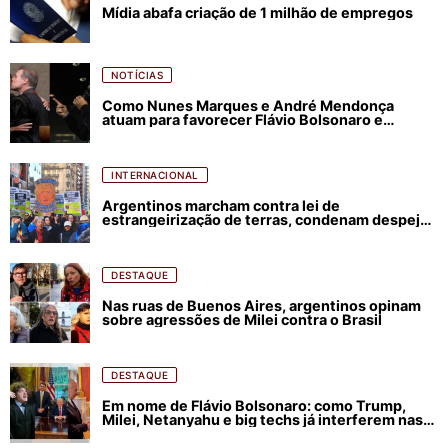
Mídia abafa criação de 1 milhão de empregos
NOTÍCIAS
Como Nunes Marques e André Mendonça
atuam para favorecer Flávio Bolsonaro e
abastecer ódio contra Lula
INTERNACIONAL
Argentinos marcham contra lei de
estrangeirização de terras, condenam despejos
e incêndios florestais
DESTAQUE
Nas ruas de Buenos Aires, argentinos opinam
sobre agressões de Milei contra o Brasil
DESTAQUE
Em nome de Flávio Bolsonaro: como Trump,
Milei, Netanyahu e big techs já interferem nas
eleições no Brasil