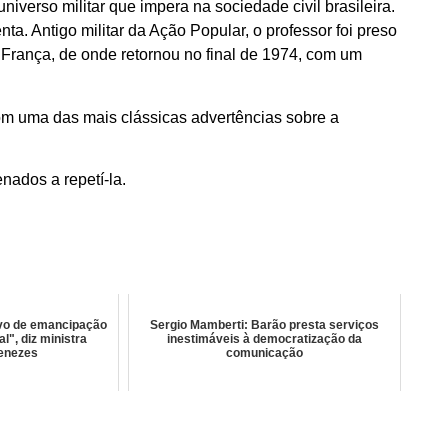
verso militar que impera na sociedade civil brasileira.
ta. Antigo militar da Ação Popular, o professor foi preso
na França, de onde retornou no final de 1974, com um
om uma das mais clássicas advertências sobre a
ados a repetí-la.
ivo de emancipação
Sergio Mamberti: Barão presta serviços
l", diz ministra
inestimáveis à democratização da
enezes
comunicação