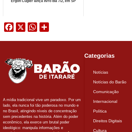
Ergon Cugler lança livro dia 7/2, em SP
Facebook
X
WhatsApp
Share
Categorias
Notícias
Notícias do Barão
Comunicação
A mídia tradicional vive um paradoxo. Por um
Internacional
lado, ela nunca foi tão poderosa no mundo e
Política
no Brasil, atingindo níveis de concentração
sem precedentes na história. Além do poder
Direitos Digitais
econômico, ela exerce um brutal poder
ideológico: manipula informações e
Cultura