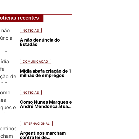
otícias recentes
NOTÍCIAS
A não denúncia do
Estadão
COMUNICAÇÃO
Mídia abafa criação de 1
milhão de empregos
NOTÍCIAS
Como Nunes Marques e
André Mendonça atuam
para favorecer Flávio
Bolsonaro e abastecer
ódio contra Lula
INTERNACIONAL
Argentinos marcham
contra lei de