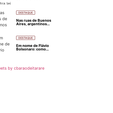
estrangeirização de
terras, condenam
despejos e incêndios
florestais
DESTAQUE
Nas ruas de Buenos
Aires, argentinos
opinam sobre
agressões de Milei
contra o Brasil
DESTAQUE
Em nome de Flávio
Bolsonaro: como
Trump, Milei,
Netanyahu e big techs
já interferem nas
eleições no Brasil
ets by cbaraodeitarare