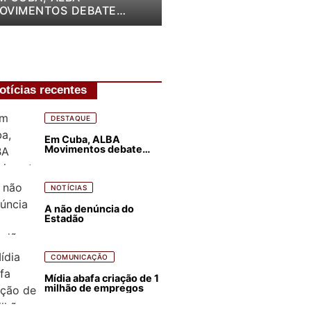
OVIMENTOS DEBATE
LANO DE LUTA PARA OS
RÓXIMOS QUATRO ANOS
otícias recentes
DESTAQUE
Em Cuba, ALBA
Movimentos debate
plano de luta para os
próximos quatro anos
NOTÍCIAS
A não denúncia do
Estadão
COMUNICAÇÃO
Mídia abafa criação de 1
milhão de empregos