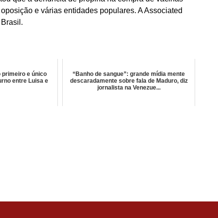
a oposição e várias entidades populares. A Associated
Brasil.
 primeiro e único
“Banho de sangue”: grande mídia mente
rno entre Luisa e
descaradamente sobre fala de Maduro, diz
a
jornalista na Venezue...