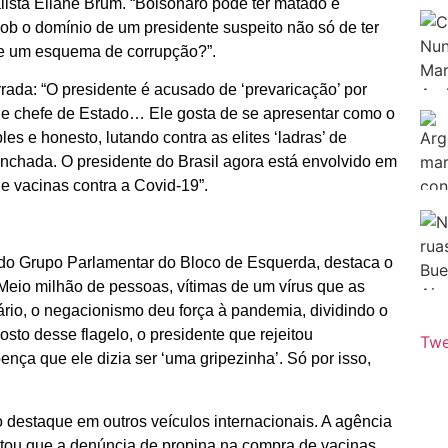
lista Eliane Brum. “Bolsonaro pode ter matado e
ob o domínio de um presidente suspeito não só de ter
de um esquema de corrupção?”.
rada: “O presidente é acusado de ‘prevaricação’ por
de chefe de Estado… Ele gosta de se apresentar como o
es e honesto, lutando contra as elites ‘ladras’ de
nchada. O presidente do Brasil agora está envolvido em
e vacinas contra a Covid-19”.
e do Grupo Parlamentar do Bloco de Esquerda, destaca o
Meio milhão de pessoas, vítimas de um vírus que as
rio, o negacionismo deu força à pandemia, dividindo o
sto desse flagelo, o presidente que rejeitou
Twe
nça que ele dizia ser ‘uma gripezinha’. Só por isso,
do destaque em outros veículos internacionais. A agência
ntou que a denúncia de propina na compra de vacinas