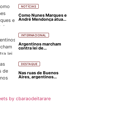
NOTÍCIAS
Como Nunes Marques e
André Mendonça atuam
para favorecer Flávio
Bolsonaro e abastecer
ódio contra Lula
INTERNACIONAL
Argentinos marcham
contra lei de
estrangeirização de
terras, condenam
despejos e incêndios
florestais
DESTAQUE
Nas ruas de Buenos
Aires, argentinos
opinam sobre
agressões de Milei
contra o Brasil
ets by cbaraodeitarare