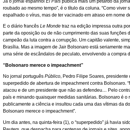
Já o jornal espanhol
El País
publica mais um petardo da jorna
roubado ao mesmo tempo”, é o título da coluna. “Como viver s
espalhado o vírus, mas de ter vacinado em atraso em nome 
E o diário francês
Le Monde
traz na edição impressa outra por
parte da oposição ou de não cumprimento das suas funções 
campeão da luta contra a corrupção. Um capitão valente, simpl
Brasília. Mas a imagem de Jair Bolsonaro está seriamente ma
uma série de escândalos de peculato, envolvendo a compra d
“Bolsonaro merece o impeachment”
No jornal português
Público
, Pedro Filipe Soares, president
superpedido de abertura de impeachment contra Bolsonaro. “
atacou e de um presidente que não as defendeu… Pelo contrá
país e minando quaisquer medidas sanitárias. Bolsonaro é o ro
publicamente a ciência e insultou cada uma das vítimas da doe
Bolsonaro merece o impeachment”.
Um dia antes, na quinta-feira (1), o “superpedido” já havia si
Reuters, que despacha para centenas de jornais e sites, apo