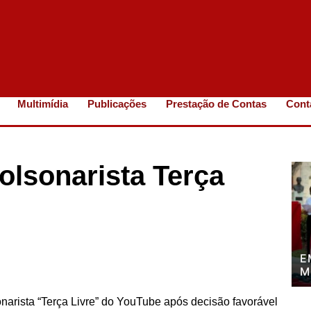
Multimídia
Publicações
Prestação de Contas
Cont
olsonarista Terça
E
M
P
P
narista “Terça Livre” do YouTube após decisão favorável