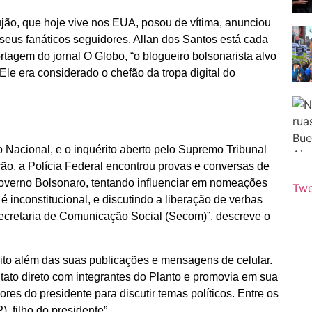
ujão, que hoje vive nos EUA, posou de vítima, anunciou
 seus fanáticos seguidores. Allan dos Santos está cada
agem do jornal O Globo, “o blogueiro bolsonarista alvo
. Ele era considerado o chefão da tropa digital do
acional, e o inquérito aberto pelo Supremo Tribunal
ção, a Polícia Federal encontrou provas e conversas de
overno Bolsonaro, tentando influenciar em nomeações
Twe
é inconstitucional, e discutindo a liberação de verbas
Secretaria de Comunicação Social (Secom)”, descreve o
uito além das suas publicações e mensagens de celular.
tato direto com integrantes do Planto e promovia em sua
es do presidente para discutir temas políticos. Entre os
 filho do presidente”.