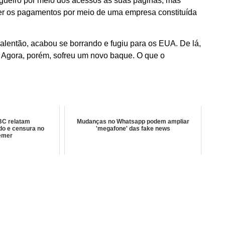
ogueiro por meio dos acessos às suas páginas, mas
ber os pagamentos por meio de uma empresa constituída
alentão, acabou se borrando e fugiu para os EUA. De lá,
. Agora, porém, sofreu um novo baque. O que o
BC relatam
Mudanças no Whatsapp podem ampliar
do e censura no
'megafone' das fake news
emer