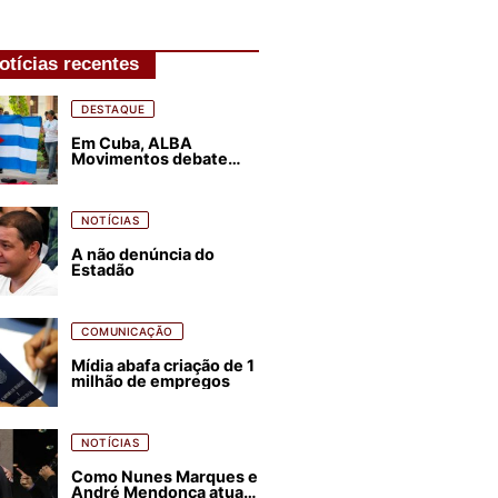
otícias recentes
DESTAQUE
Em Cuba, ALBA
Movimentos debate
plano de luta para os
próximos quatro anos
NOTÍCIAS
A não denúncia do
Estadão
COMUNICAÇÃO
Mídia abafa criação de 1
milhão de empregos
NOTÍCIAS
Como Nunes Marques e
André Mendonça atuam