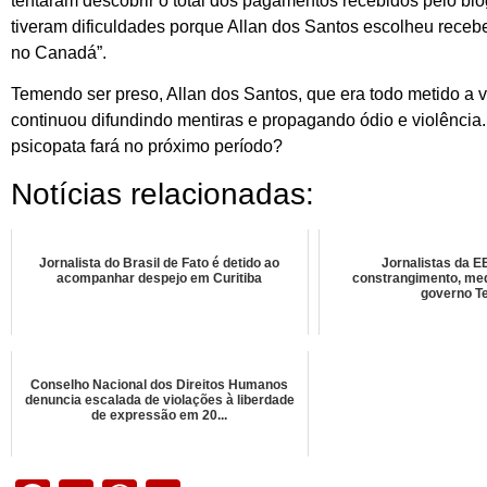
tentaram descobrir o total dos pagamentos recebidos pelo bl
tiveram dificuldades porque Allan dos Santos escolheu rece
no Canadá”.
Temendo ser preso, Allan dos Santos, que era todo metido a v
continuou difundindo mentiras e propagando ódio e violência
psicopata fará no próximo período?
Notícias relacionadas:
Jornalista do Brasil de Fato é detido ao
Jornalistas da E
acompanhar despejo em Curitiba
constrangimento, me
governo T
Conselho Nacional dos Direitos Humanos
denuncia escalada de violações à liberdade
de expressão em 20...