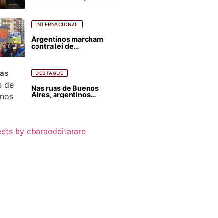
para favorecer Flávio
Bolsonaro e abastecer
ódio contra Lula
INTERNACIONAL
Argentinos marcham
contra lei de
estrangeirização de
terras, condenam
despejos e incêndios
florestais
DESTAQUE
Nas ruas de Buenos
Aires, argentinos
opinam sobre
agressões de Milei
contra o Brasil
ets by cbaraodeitarare