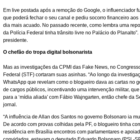
Em live postada após a remoção do Google, o influenciador f
que poderá fechar o seu canal e pediu socorro financeiro aos
dia mais acuado. No passado recente, como lembra uma report
da Polícia Federal tinha trânsito livre no Palácio do Planalto”
presidente.
O chefão do tropa digital bolsonarista
Mas as investigações da CPMI das Fake News, no Congresso N
Federal (STF) cortaram suas asinhas. “Ao longo da investiga
WhatsApp que revelam como o blogueiro dava as cartas no g
de cargos públicos, incentivando uma intervenção militar, que 
para a ‘mídia aliada’ com Fábio Wajngarten, então chefe da 
jornal.
“A influência de Allan dos Santos no governo Bolsonaro ia m
De acordo com provas colhidas pela PF, o blogueiro tinha con
residência em Brasília encontros com parlamentares e apoiador
convidados, estavam o deputado Eduardo Bolsonaro (PSL-SP),