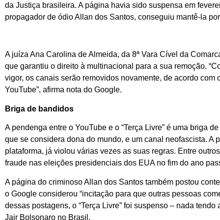
da Justiça brasileira. A página havia sido suspensa em feverei
propagador de ódio Allan dos Santos, conseguiu mantê-la por 
A juíza Ana Carolina de Almeida, da 8ª Vara Cível da Comarca
que garantiu o direito à multinacional para a sua remoção. “
vigor, os canais serão removidos novamente, de acordo com o
YouTube”, afirma nota do Google.
Briga de bandidos
A pendenga entre o YouTube e o “Terça Livre” é uma briga de
que se considera dona do mundo, e um canal neofascista. A p
plataforma, já violou várias vezes as suas regras. Entre outr
fraude nas eleições presidenciais dos EUA no fim do ano pas
A página do criminoso Allan dos Santos também postou conteú
o Google considerou “incitação para que outras pessoas come
dessas postagens, o “Terça Livre” foi suspenso – nada tendo 
Jair Bolsonaro no Brasil.