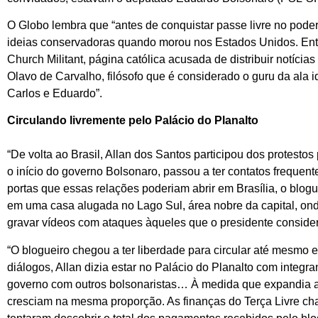
O Globo lembra que “antes de conquistar passe livre no poder
ideias conservadoras quando morou nos Estados Unidos. Entr
Church Militant, página católica acusada de distribuir notícia
Olavo de Carvalho, filósofo que é considerado o guru da ala i
Carlos e Eduardo”.
Circulando livremente pelo Palácio do Planalto
“De volta ao Brasil, Allan dos Santos participou dos protest
o início do governo Bolsonaro, passou a ter contatos frequen
portas que essas relações poderiam abrir em Brasília, o blogu
em uma casa alugada no Lago Sul, área nobre da capital, ond
gravar vídeos com ataques àqueles que o presidente conside
“O blogueiro chegou a ter liberdade para circular até mesmo
diálogos, Allan dizia estar no Palácio do Planalto com integ
governo com outros bolsonaristas… À medida que expandia a 
cresciam na mesma proporção. As finanças do Terça Livre ch