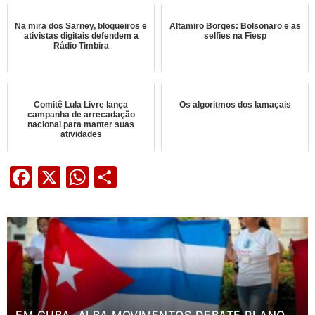
Na mira dos Sarney, blogueiros e
Altamiro Borges: Bolsonaro e as
ativistas digitais defendem a
selfies na Fiesp
Rádio Timbira
Comitê Lula Livre lança
Os algoritmos dos lamaçais
campanha de arrecadação
nacional para manter suas
atividades
Facebook
X
WhatsApp
Share
EM CUBA, ALBA MOVIMENTOS DEBATE PLANO