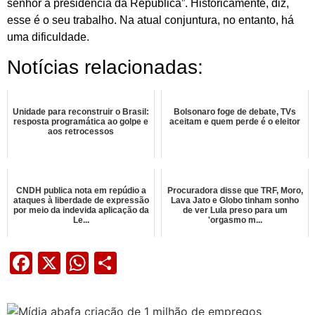
senhor à presidência da República”. Historicamente, diz,
esse é o seu trabalho. Na atual conjuntura, no entanto, há
uma dificuldade.
Notícias relacionadas:
Unidade para reconstruir o Brasil:
Bolsonaro foge de debate, TVs
resposta programática ao golpe e
aceitam e quem perde é o eleitor
aos retrocessos
CNDH publica nota em repúdio a
Procuradora disse que TRF, Moro,
ataques à liberdade de expressão
Lava Jato e Globo tinham sonho
por meio da indevida aplicação da
de ver Lula preso para um
Le...
'orgasmo m...
Facebook
X
WhatsApp
Share