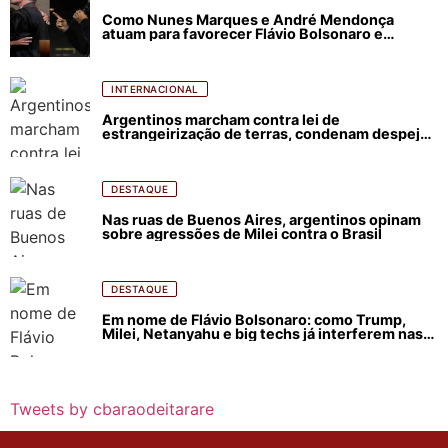
Como Nunes Marques e André Mendonça
atuam para favorecer Flávio Bolsonaro e
abastecer ódio contra Lula
INTERNACIONAL
Argentinos marcham contra lei de
estrangeirização de terras, condenam despejos
e incêndios florestais
DESTAQUE
Nas ruas de Buenos Aires, argentinos opinam
sobre agressões de Milei contra o Brasil
DESTAQUE
Em nome de Flávio Bolsonaro: como Trump,
Milei, Netanyahu e big techs já interferem nas
eleições no Brasil
Tweets by cbaraodeitarare