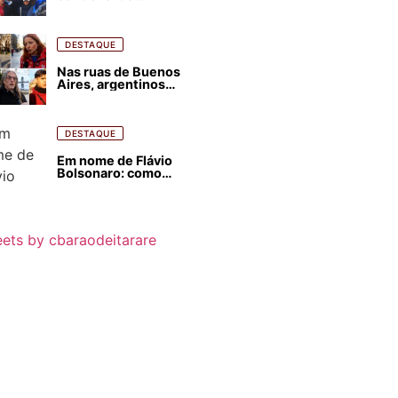
estrangeirização de
terras, condenam
despejos e incêndios
florestais
DESTAQUE
Nas ruas de Buenos
Aires, argentinos
opinam sobre
agressões de Milei
contra o Brasil
DESTAQUE
Em nome de Flávio
Bolsonaro: como
Trump, Milei,
Netanyahu e big techs
já interferem nas
eleições no Brasil
ets by cbaraodeitarare