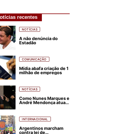
otícias recentes
NOTÍCIAS
A não denúncia do
Estadão
COMUNICAÇÃO
Mídia abafa criação de 1
milhão de empregos
NOTÍCIAS
Como Nunes Marques e
André Mendonça atuam
para favorecer Flávio
Bolsonaro e abastecer
ódio contra Lula
INTERNACIONAL
Argentinos marcham
contra lei de