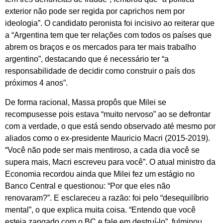
exterior não pode ser regida por caprichos nem por
ideologia”. O candidato peronista foi incisivo ao reiterar que
a “Argentina tem que ter relações com todos os países que
abrem os braços e os mercados para ter mais trabalho
argentino”, destacando que é necessário ter “a
responsabilidade de decidir como construir o país dos
próximos 4 anos”.
De forma racional, Massa propôs que Milei se
recompusesse pois estava “muito nervoso” ao se defrontar
com a verdade, o que está sendo observado até mesmo por
aliados como o ex-presidente Mauricio Macri (2015-2019).
“Você não pode ser mais mentiroso, a cada dia você se
supera mais, Macri escreveu para você”. O atual ministro da
Economia recordou ainda que Milei fez um estágio no
Banco Central e questionou: “Por que eles não
renovaram?”. E esclareceu a razão: foi pelo “desequilíbrio
mental”, o que explica muita coisa. “Entendo que você
esteja zangado com o BC e fale em destruí-lo”, fulminou.