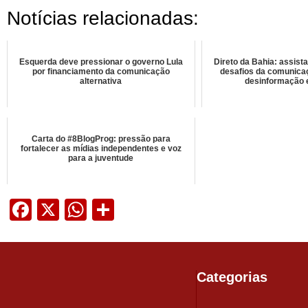
Notícias relacionadas:
Esquerda deve pressionar o governo Lula
Direto da Bahia: assist
por financiamento da comunicação
desafios da comunica
alternativa
desinformação e
Carta do #8BlogProg: pressão para
fortalecer as mídias independentes e voz
para a juventude
Facebook
X
WhatsApp
Share
Categorias