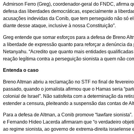
Admirson Ferro (Greg), coordenador-geral do FNDC, afirma qu
defesa das liberdades democráticas, especialmente a liberd
acusações indevidas da Conib, que tem perseguido não só el
diante desse ataque, inclusive à nossa Constituição”.
Greg entende que somar esforços para a defesa de Breno Alt
a liberdade de expressão quanto para reforçar a denúncia da
Netanyahu. “Acredito que quanto mais entidades qualificadas 
reação legítima contra a perseguição sionista a quem não com
Entenda o caso
Breno Altman abriu a reclamação no STF no final de fevereiro
passado, quando o jornalista afirmou que o Hamas seria “parte
colonial de Israel”. Não satisfeita com a determinação da ret
estender a censura, pleiteando a suspensão das contas de Al
Para a defesa de Altman, a Conib promove “lawfare sionista”.
e Fernando Hideo Lacerda afirmaram que “o verdadeiro objetiv
ao regime sionista, ao governo de extrema-direita israelense 