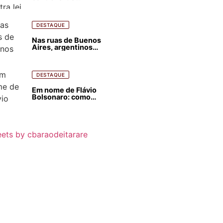
estrangeirização de
terras, condenam
despejos e incêndios
florestais
DESTAQUE
Nas ruas de Buenos
Aires, argentinos
opinam sobre
agressões de Milei
contra o Brasil
DESTAQUE
Em nome de Flávio
Bolsonaro: como
Trump, Milei,
Netanyahu e big techs
já interferem nas
eleições no Brasil
ets by cbaraodeitarare