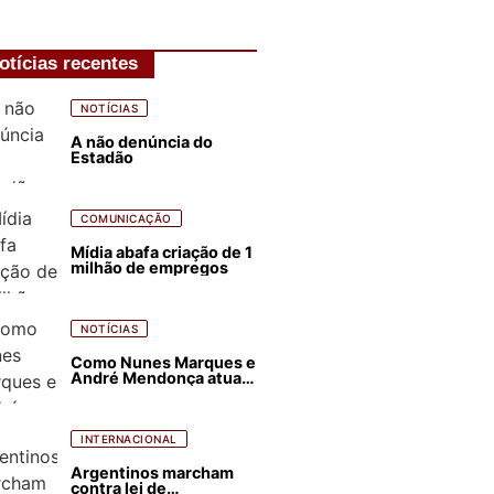
otícias recentes
NOTÍCIAS
A não denúncia do
Estadão
COMUNICAÇÃO
Mídia abafa criação de 1
milhão de empregos
NOTÍCIAS
Como Nunes Marques e
André Mendonça atuam
para favorecer Flávio
Bolsonaro e abastecer
ódio contra Lula
INTERNACIONAL
Argentinos marcham
contra lei de