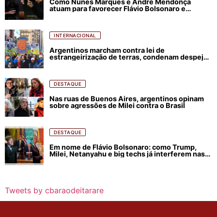
Como Nunes Marques e André Mendonça
atuam para favorecer Flávio Bolsonaro e
abastecer ódio contra Lula
INTERNACIONAL
Argentinos marcham contra lei de
estrangeirização de terras, condenam despejos
e incêndios florestais
DESTAQUE
Nas ruas de Buenos Aires, argentinos opinam
sobre agressões de Milei contra o Brasil
DESTAQUE
Em nome de Flávio Bolsonaro: como Trump,
Milei, Netanyahu e big techs já interferem nas
eleições no Brasil
Tweets by cbaraodeitarare