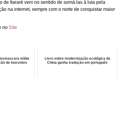
o de Itararé vem no sentido de somá-las à luta pela
o na internet, sempre com o norte de conquistar maior
e no
Site
 desmascara mídia
Livro sobre modernização ecológica da
ção de inocentes
China ganha tradução em português