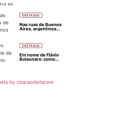
estrangeirização de
terras, condenam
despejos e incêndios
florestais
DESTAQUE
Nas ruas de Buenos
Aires, argentinos
opinam sobre
agressões de Milei
contra o Brasil
DESTAQUE
Em nome de Flávio
Bolsonaro: como
Trump, Milei,
Netanyahu e big techs
já interferem nas
eleições no Brasil
ets by cbaraodeitarare