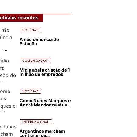
otícias recentes
NOTÍCIAS
A não denúncia do
Estadão
COMUNICAÇÃO
Mídia abafa criação de 1
milhão de empregos
NOTÍCIAS
Como Nunes Marques e
André Mendonça atuam
para favorecer Flávio
Bolsonaro e abastecer
ódio contra Lula
INTERNACIONAL
Argentinos marcham
contra lei de