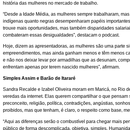
história das mulheres no mercado de trabalho.
“Desde a Idade Média, as mulheres sempre trabalharam, mas e
indígenas quanto negras desempenharam papéis importantes,
trouxe mais oportunidades, mas também disparidades salariai
combateram essas desigualdades”, destacam o podcast.
Hoje, dizem as apresentadoras, as mulheres são uma parte sign
empreendimentos, mas ainda ganham menos e têm menos carg
e não nos deixar levar por armadilhas que as desunam, com
enfrentam apenas por terem nascido mulheres”, afirmam.
Simples Assim e Barão de Itararé
Sandra Recalde e Izabel Oliveira moram em Maricá, no Rio d
veredas da internet. Elas querem compartilhar o que pensam sob
preconceito, religião, política, contradições, angústias, son
proibidos, mas que tenham, é claro, o respeito como base, me
“Aqui as diferenças serão o combustível para chegar mais p
público de forma descomplicada, objetiva, simples. Humanida