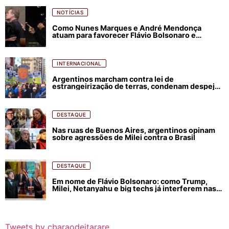
NOTÍCIAS
Como Nunes Marques e André Mendonça
atuam para favorecer Flávio Bolsonaro e
abastecer ódio contra Lula
INTERNACIONAL
Argentinos marcham contra lei de
estrangeirização de terras, condenam despejos
e incêndios florestais
DESTAQUE
Nas ruas de Buenos Aires, argentinos opinam
sobre agressões de Milei contra o Brasil
DESTAQUE
Em nome de Flávio Bolsonaro: como Trump,
Milei, Netanyahu e big techs já interferem nas
eleições no Brasil
Tweets by cbaraodeitarare