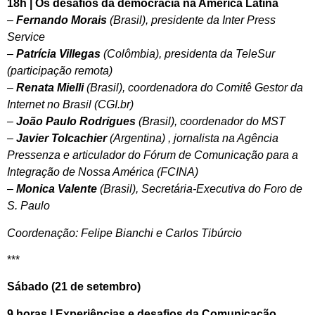
18h | Os desafios da democracia na América Latina
–
Fernando Morais
(Brasil), presidente da Inter Press
Service
–
Patrícia Villegas
(Colômbia), presidenta da TeleSur
(participação remota)
–
Renata Mielli
(Brasil), coordenadora do Comitê Gestor da
Internet no Brasil (CGI.br)
–
João Paulo Rodrigues
(Brasil), coordenador do MST
–
Javier Tolcachier
(Argentina) , jornalista na Agência
Pressenza e articulador do Fórum de Comunicação para a
Integração de Nossa América (FCINA)
–
Monica Valente
(Brasil), Secretária-Executiva do Foro de
S. Paulo
Coordenação: Felipe Bianchi e Carlos Tibúrcio
***
Sábado (21 de setembro)
9 horas | Experiências e desafios da Comunicação