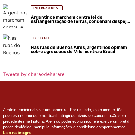
INTERNACIONAL
Argentinos marcham contra lei de
estrangeirização de terras, condenam despejos
e incêndios florestais
DESTAQUE
Nas ruas de Buenos Aires, argentinos opinam
sobre agressões de Milei contra o Brasil
Tweets by cbaraodeitarare
A mídia tradicional vive um paradoxo. Por um lado, ela nunca foi tão
poderosa no mundo e no Brasil, atingindo níveis de concentração sem
precedentes na história. Além do poder econômico, ela exerce um brutal
poder ideológico: manipula informações e condiciona comportamentos.
Leia na íntegra