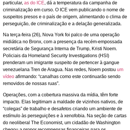
particular,
as do ICE
, dá a temperatura da campanha de
criminalização em curso. O ICE vem publicando o nome de
suspeitos presos e o país de origem, alimentando o clima de
perseguição, de criminalização e a delação generalizada.
Na terça-feira (26), Nova York foi palco de uma operação
midiática no Bronx, com a presença da recém-empossada
secretária de Segurança Interna de Trump, Kristi Noem.
Policiais da Homeland Security Investigations (HSI)
prenderam um imigrante suspeito de pertencer à gangue
venezuelana Tren de Aragua. Nas redes, Noem postou
um
vídeo
afirmando: “canalhas como este continuarão sendo
removidos de nossas ruas”.
Operações, com a cobertura massiva da mídia, têm forte
impacto. Elas legitimam a maldade de vizinhos nativos, de
“colegas” de trabalho e desafetos criando um ambiente de
estímulo às perseguições e à xenofobia. Na seção de cartas
do neoliberal The Economist, um cidadão de Washington
chegou a propor recompensas financeiras para os