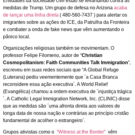
Entidades da sociedade civil estão se levantando contra as
medidas de Trump. Um grupo de defesa no Arizona
acaba
de lançar uma linha direta
( 480-560-7437 ) para alertar os
imigrantes sobre as ações do ICE, da Patrulha da Fronteira
e combater a onda de fake news que vêm aumentando o
pânico local.
Organizações religiosas também se movimentam. O
professor Felipe Filomeno, autor de “
Christian
Cosmopolitanism: Faith Communities Talk Immigration
”,
escreveu em suas redes sociais que “A Global Refuge
(Luterana) pediu veementemente que ´a Casa Branca
reconsidere essa ação executiva´. A World Relief
(Evangélica) chamou a ordem executiva de ´injustiça trágica
´. A Catholic Legal Immigration Network, Inc. (CLINIC) disse
que as medidas são ´uma afronta direta aos valores de
longa data de nossa nação e contrárias ao princípio cristão
fundamental de acolher o estrangeiro´.
Grupos ativistas como o
“Witness at the Border”
vêm