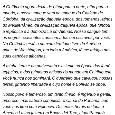
A Colômbia agora deixa de olhar para o norte, olha para o
mundo, o nosso sangue vem do sangue do Califado de
Córdoba, da civilização daquela época, dos romanos latinos
do Mediterrâneo, da civilização daquela época, que fundou
a república e a democracia em Atenas. Nosso sangue tem
os negros resistentes transformados em escravos por você.
Na Colômbia está o primeiro território livre da América,
antes de Washington, em toda a América, lá me refúgio nas
suas canções africanas.
A minha terra é da ourivesaria existente na época dos faraós
egípcios, e dos primeiros artistas do mundo em Chiribiquete.
Você nunca nos dominará. O guerreiro que cavalgou nossas
terras, gritando liberdade e cujo nome é Bolívar, se opõe.
Nosso povo é temeroso, um tanto tímido, é ingênuo e gentil,
amoroso, mas saberá conquistar o Canal do Panamá, que
você nos tirou com violência. Duzentos heróis de toda a
América Latina jazem em Bocas del Toro, atual Panamá,