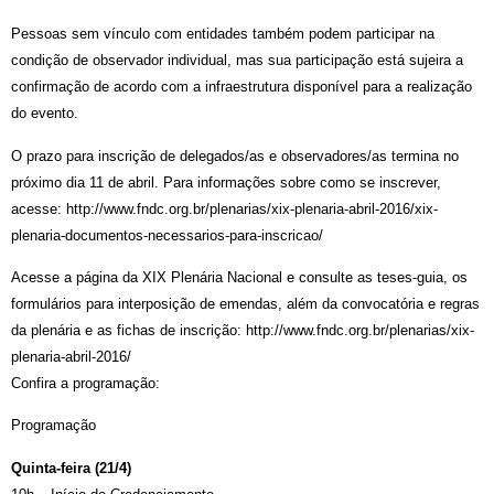
Pessoas sem vínculo com entidades também podem participar na
condição de observador individual, mas sua participação está sujeira a
confirmação de acordo com a infraestrutura disponível para a realização
do evento.
O prazo para inscrição de delegados/as e observadores/as termina no
próximo dia 11 de abril. Para informações sobre como se inscrever,
acesse:
http://www.fndc.org.br/
plenarias/
xix-plenaria-abril-2016/
xix-
plenaria-documentos-nec
essarios-para-inscricao/
Acesse a página da XIX Plenária Nacional e consulte as teses-guia, os
formulários para interposição de emendas, além da convocatória e regras
da plenária e as fichas de inscrição:
http://www.fndc.org.br/
plenarias/
xix-
plenaria-abril-2016/
Confira a programação:
Programação
Quinta-feira (21/4)