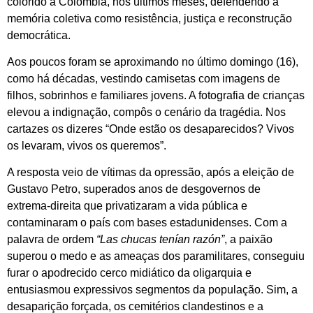
colorido a Colômbia, nos últimos meses, defendendo a
memória coletiva como resistência, justiça e reconstrução
democrática.
Aos poucos foram se aproximando no último domingo (16),
como há décadas, vestindo camisetas com imagens de
filhos, sobrinhos e familiares jovens. A fotografia de crianças
elevou a indignação, compôs o cenário da tragédia. Nos
cartazes os dizeres “Onde estão os desaparecidos? Vivos
os levaram, vivos os queremos”.
A resposta veio de vítimas da opressão, após a eleição de
Gustavo Petro, superados anos de desgovernos de
extrema-direita que privatizaram a vida pública e
contaminaram o país com bases estadunidenses. Com a
palavra de ordem
“Las chucas tenían razón”
, a paixão
superou o medo e as ameaças dos paramilitares, conseguiu
furar o apodrecido cerco midiático da oligarquia e
entusiasmou expressivos segmentos da população. Sim, a
desaparição forçada, os cemitérios clandestinos e a