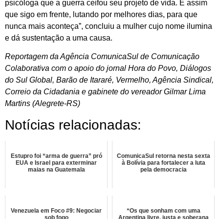
psicóloga que a guerra ceifou seu projeto de vida. É assim
que sigo em frente, lutando por melhores dias, para que
nunca mais aconteça”, concluiu a mulher cujo nome ilumina
e dá sustentação a uma causa.
Reportagem da Agência ComunicaSul de Comunicação
Colaborativa com o apoio do jornal Hora do Povo, Diálogos
do Sul Global, Barão de Itararé, Vermelho, Agência Sindical,
Correio da Cidadania e gabinete do vereador Gilmar Lima
Martins (Alegrete-RS)
Notícias relacionadas:
Estupro foi “arma de guerra” pró
ComunicaSul retorna nesta sexta
EUA e Israel para exterminar
à Bolívia para fortalecer a luta
maias na Guatemala
pela democracia
Venezuela em Foco #9: Negociar
“Os que sonham com uma
sob fogo
Argentina livre, justa e soberana