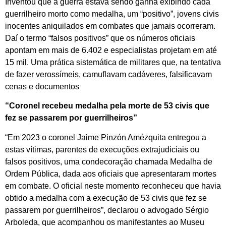
Inventou que a guerra estava sendo ganha exibindo cada
guerrilheiro morto como medalha, um “positivo”, jovens civis
inocentes aniquilados em combates que jamais ocorreram.
Daí o termo “falsos positivos” que os números oficiais
apontam em mais de 6.402 e especialistas projetam em até
15 mil. Uma prática sistemática de militares que, na tentativa
de fazer verossímeis, camuflavam cadáveres, falsificavam
cenas e documentos
“Coronel recebeu medalha pela morte de 53 civis que
fez se passarem por guerrilheiros”
“Em 2023 o coronel Jaime Pinzón Amézquita entregou a
estas vítimas, parentes de execuções extrajudiciais ou
falsos positivos, uma condecoração chamada Medalha de
Ordem Pública, dada aos oficiais que apresentaram mortes
em combate. O oficial neste momento reconheceu que havia
obtido a medalha com a execução de 53 civis que fez se
passarem por guerrilheiros”, declarou o advogado Sérgio
Arboleda, que acompanhou os manifestantes ao Museu