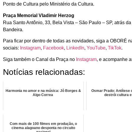
Ponto de Cultura pelo Ministério da Cultura.
Praça Memorial Vladimir Herzog
Rua Santo Antônio, 33, Bela Vista – São Paulo – SP, atrás d
Bandeira.
Para ficar por dentro de todas as novidades, siga a OBORÉ n
sociais:
Instagram
,
Facebook
,
LinkedIn
,
YouTube
,
TikTok
.
Siga também o Canal da Praça no
Instagram
, e acompanhe as
Notícias relacionadas:
Harmonia no amor e na música: Jô Borges &
Osmar Prado: Antítese d
Algo Correa
destrói cultura 
Com mais de 100 filmes em produção, o
cinema alagoano desponta no circuito
nacional