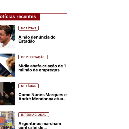
otícias recentes
NOTÍCIAS
A não denúncia do
Estadão
COMUNICAÇÃO
Mídia abafa criação de 1
milhão de empregos
NOTÍCIAS
Como Nunes Marques e
André Mendonça atuam
para favorecer Flávio
Bolsonaro e abastecer
ódio contra Lula
INTERNACIONAL
Argentinos marcham
contra lei de