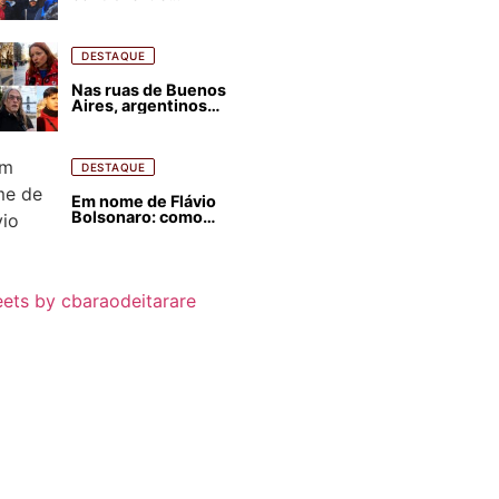
estrangeirização de
terras, condenam
despejos e incêndios
florestais
DESTAQUE
Nas ruas de Buenos
Aires, argentinos
opinam sobre
agressões de Milei
contra o Brasil
DESTAQUE
Em nome de Flávio
Bolsonaro: como
Trump, Milei,
Netanyahu e big techs
já interferem nas
eleições no Brasil
ets by cbaraodeitarare