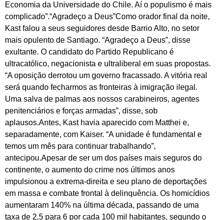
Economia da Universidade do Chile. Aí o populismo é mais
complicado”.“Agradeço a Deus”Como orador final da noite,
Kast falou a seus seguidores desde Barrio Alto, no setor
mais opulento de Santiago. “Agradeço a Deus”, disse
exultante. O candidato do Partido Republicano é
ultracatólico, negacionista e ultraliberal em suas propostas.
“A oposição derrotou um governo fracassado. A vitória real
será quando fecharmos as fronteiras à imigração ilegal.
Uma salva de palmas aos nossos carabineiros, agentes
penitenciários e forças armadas”, disse, sob
aplausos.Antes, Kast havia aparecido com Matthei e,
separadamente, com Kaiser. “A unidade é fundamental e
temos um mês para continuar trabalhando”,
antecipou.Apesar de ser um dos países mais seguros do
continente, o aumento do crime nos últimos anos
impulsionou a extrema-direita e seu plano de deportações
em massa e combate frontal à delinquência. Os homicídios
aumentaram 140% na última década, passando de uma
taxa de 2,5 para 6 por cada 100 mil habitantes, segundo o