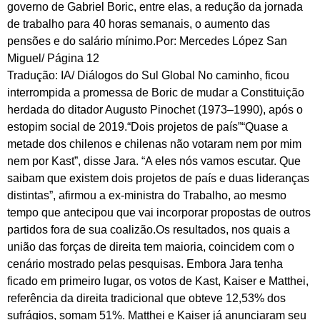
governo de Gabriel Boric, entre elas, a redução da jornada
de trabalho para 40 horas semanais, o aumento das
pensões e do salário mínimo.Por: Mercedes López San
Miguel/ Página 12
Tradução: IA/ Diálogos do Sul Global No caminho, ficou
interrompida a promessa de Boric de mudar a Constituição
herdada do ditador Augusto Pinochet (1973–1990), após o
estopim social de 2019.“Dois projetos de país”“Quase a
metade dos chilenos e chilenas não votaram nem por mim
nem por Kast”, disse Jara. “A eles nós vamos escutar. Que
saibam que existem dois projetos de país e duas lideranças
distintas”, afirmou a ex-ministra do Trabalho, ao mesmo
tempo que antecipou que vai incorporar propostas de outros
partidos fora de sua coalizão.Os resultados, nos quais a
união das forças de direita tem maioria, coincidem com o
cenário mostrado pelas pesquisas. Embora Jara tenha
ficado em primeiro lugar, os votos de Kast, Kaiser e Matthei,
referência da direita tradicional que obteve 12,53% dos
sufrágios, somam 51%. Matthei e Kaiser já anunciaram seu