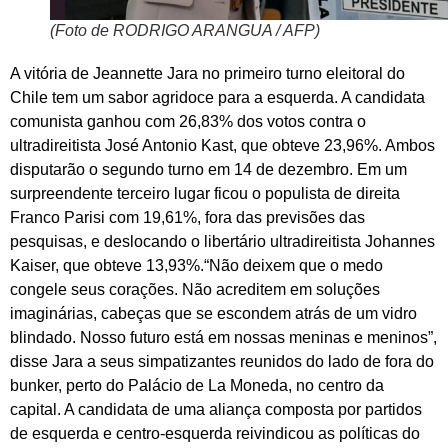
(Foto de RODRIGO ARANGUA / AFP)
A vitória de Jeannette Jara no primeiro turno eleitoral do
Chile tem um sabor agridoce para a esquerda. A candidata
comunista ganhou com 26,83% dos votos contra o
ultradireitista José Antonio Kast, que obteve 23,96%. Ambos
disputarão o segundo turno em 14 de dezembro. Em um
surpreendente terceiro lugar ficou o populista de direita
Franco Parisi com 19,61%, fora das previsões das
pesquisas, e deslocando o libertário ultradireitista Johannes
Kaiser, que obteve 13,93%.“Não deixem que o medo
congele seus corações. Não acreditem em soluções
imaginárias, cabeças que se escondem atrás de um vidro
blindado. Nosso futuro está em nossas meninas e meninos”,
disse Jara a seus simpatizantes reunidos do lado de fora do
bunker, perto do Palácio de La Moneda, no centro da
capital. A candidata de uma aliança composta por partidos
de esquerda e centro-esquerda reivindicou as políticas do