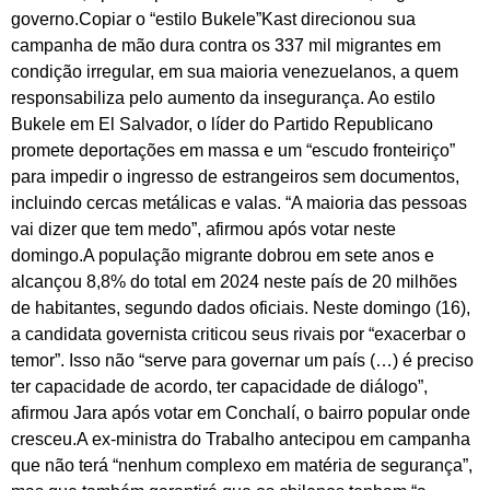
governo.Copiar o “estilo Bukele”Kast direcionou sua
campanha de mão dura contra os 337 mil migrantes em
condição irregular, em sua maioria venezuelanos, a quem
responsabiliza pelo aumento da insegurança. Ao estilo
Bukele em El Salvador, o líder do Partido Republicano
promete deportações em massa e um “escudo fronteiriço”
para impedir o ingresso de estrangeiros sem documentos,
incluindo cercas metálicas e valas. “A maioria das pessoas
vai dizer que tem medo”, afirmou após votar neste
domingo.A população migrante dobrou em sete anos e
alcançou 8,8% do total em 2024 neste país de 20 milhões
de habitantes, segundo dados oficiais. Neste domingo (16),
a candidata governista criticou seus rivais por “exacerbar o
temor”. Isso não “serve para governar um país (…) é preciso
ter capacidade de acordo, ter capacidade de diálogo”,
afirmou Jara após votar em Conchalí, o bairro popular onde
cresceu.A ex-ministra do Trabalho antecipou em campanha
que não terá “nenhum complexo em matéria de segurança”,