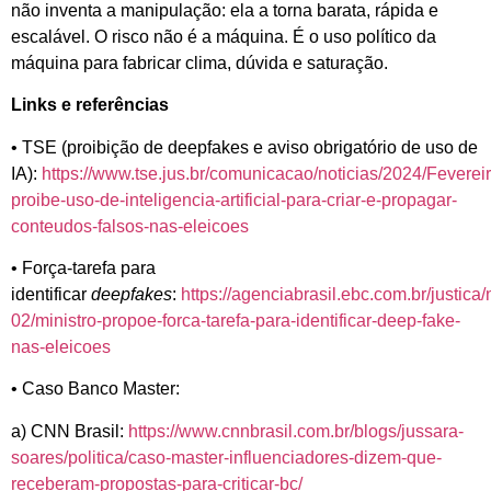
não inventa a manipulação: ela a torna barata, rápida e
escalável. O risco não é a máquina. É o uso político da
máquina para fabricar clima, dúvida e saturação.
Links e referê
ncias
• TSE (proibição de deepfakes e aviso obrigatório de uso de
IA):
https://www.tse.jus.br/comunicacao/noticias/2024/Fevereir
proibe-uso-de-inteligencia-artificial-para-criar-e-propagar-
conteudos-falsos-nas-eleicoes
• Força-tarefa para
identificar
deepfakes
:
https://agenciabrasil.ebc.com.br/justica/
02/ministro-propoe-forca-tarefa-para-identificar-deep-fake-
nas-eleicoes
• Caso Banco Master:
a) CNN Brasil:
https://www.cnnbrasil.com.br/blogs/jussara-
soares/politica/caso-master-influenciadores-dizem-que-
receberam-propostas-para-criticar-bc/