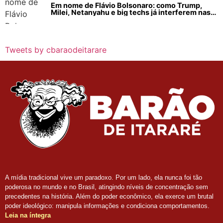
Em nome de Flávio Bolsonaro: como Trump,
Milei, Netanyahu e big techs já interferem nas
eleições no Brasil
Tweets by cbaraodeitarare
A mídia tradicional vive um paradoxo. Por um lado, ela nunca foi tão
poderosa no mundo e no Brasil, atingindo níveis de concentração sem
precedentes na história. Além do poder econômico, ela exerce um brutal
poder ideológico: manipula informações e condiciona comportamentos.
Leia na íntegra