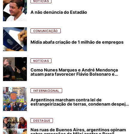
NOTÍCIAS
A não denúncia do Estadão
COMUNICAÇÃO
Mídia abafa criação de 1 milhão de empregos
NOTÍCIAS
Como Nunes Marques e André Mendonça
atuam para favorecer Flávio Bolsonaro e
abastecer ódio contra Lula
INTERNACIONAL
Argentinos marcham contra lei de
estrangeirização de terras, condenam despejos
e incêndios florestais
DESTAQUE
Nas ruas de Buenos Aires, argentinos opinam
sobre agressões de Milei contra o Brasil