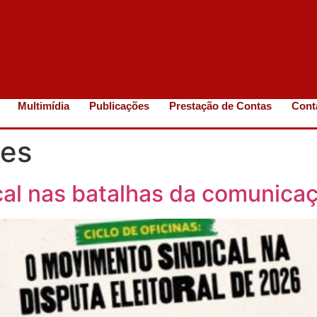
Multimídia
Publicações
Prestação de Contas
Cont
ges
al nas batalhas da comunica