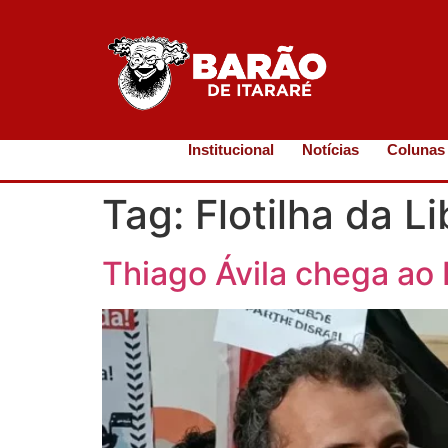
Institucional
Notícias
Colunas
Tag:
Flotilha da L
Thiago Ávila chega ao 