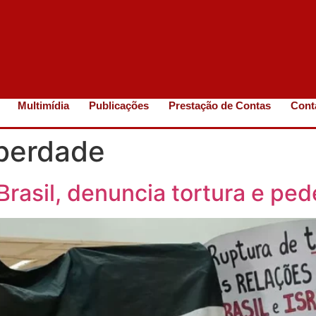
Multimídia
Publicações
Prestação de Contas
Cont
iberdade
Brasil, denuncia tortura e ped