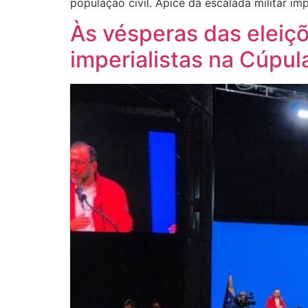
população civil. Ápice da escalada militar i
Às vésperas das eleiç
imperialistas na Cúpul