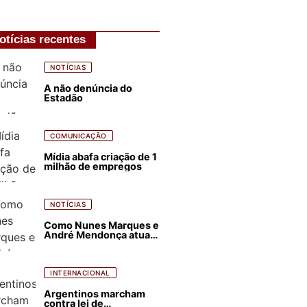
otícias recentes
NOTÍCIAS
A não denúncia do
Estadão
COMUNICAÇÃO
Mídia abafa criação de 1
milhão de empregos
NOTÍCIAS
Como Nunes Marques e
André Mendonça atuam
para favorecer Flávio
Bolsonaro e abastecer
ódio contra Lula
INTERNACIONAL
Argentinos marcham
contra lei de