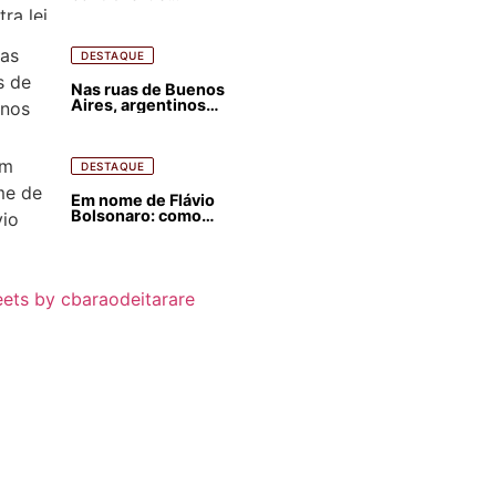
estrangeirização de
terras, condenam
despejos e incêndios
florestais
DESTAQUE
Nas ruas de Buenos
Aires, argentinos
opinam sobre
agressões de Milei
contra o Brasil
DESTAQUE
Em nome de Flávio
Bolsonaro: como
Trump, Milei,
Netanyahu e big techs
já interferem nas
eleições no Brasil
ets by cbaraodeitarare