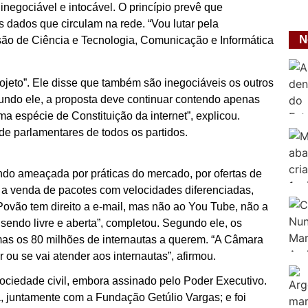
inegociável e intocável. O princípio prevê que
dados que circulam na rede. “Vou lutar pela
N
ssão de Ciência e Tecnologia, Comunicação e Informática
rojeto”. Ele disse que também são inegociáveis os outros
gundo ele, a proposta deve continuar contendo apenas
ma espécie de Constituição da internet”, explicou.
 de parlamentares de todos os partidos.
endo ameaçada por práticas do mercado, por ofertas de
de a venda de pacotes com velocidades diferenciadas,
Povão tem direito a e-mail, mas não ao You Tube, não a
 sendo livre e aberta”, completou. Segundo ele, os
as os 80 milhões de internautas a querem. “A Câmara
 ou se vai atender aos internautas”, afirmou.
ociedade civil, embora assinado pelo Poder Executivo.
ça, juntamente com a Fundação Getúlio Vargas; e foi