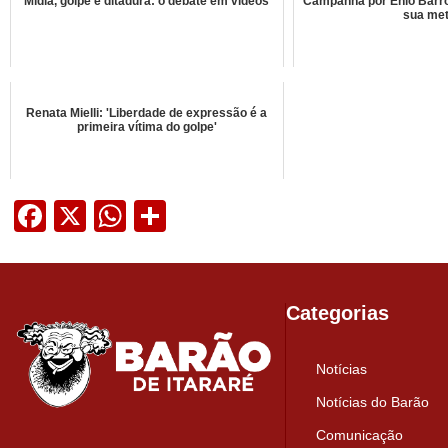
Mídia, golpe e ditadura: o debate em vídeos
Campanha por Enio Barr
sua me
Renata Mielli: 'Liberdade de expressão é a
primeira vítima do golpe'
Facebook
X
WhatsApp
Share
Categorias
Notícias
Notícias do Barão
Comunicação