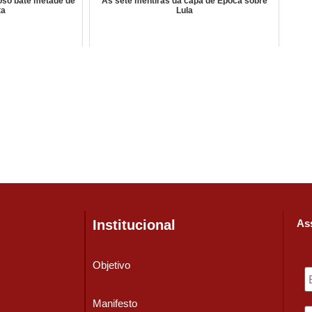
oso bate metade de
As sete mentiras da capa de Época sobre
ta
Lula
Institucional
Ass
Objetivo
Manifesto