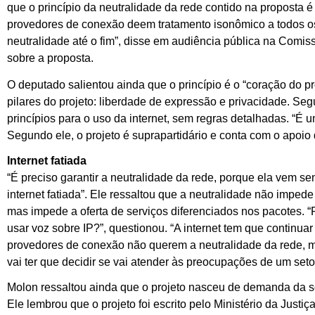
que o princípio da neutralidade da rede contido na proposta é 
provedores de conexão deem tratamento isonômico a todos os 
neutralidade até o fim”, disse em audiência pública na Comi
sobre a proposta.
O deputado salientou ainda que o princípio é o “coração do p
pilares do projeto: liberdade de expressão e privacidade. Se
princípios para o uso da internet, sem regras detalhadas. “É u
Segundo ele, o projeto é suprapartidário e conta com o apoio
Internet fatiada
“É preciso garantir a neutralidade da rede, porque ela vem s
internet fatiada”. Ele ressaltou que a neutralidade não impe
mas impede a oferta de serviços diferenciados nos pacotes. “
usar voz sobre IP?”, questionou. “A internet tem que continuar
provedores de conexão não querem a neutralidade da rede, m
vai ter que decidir se vai atender às preocupações de um setor
Molon ressaltou ainda que o projeto nasceu de demanda da s
Ele lembrou que o projeto foi escrito pelo Ministério da Justi