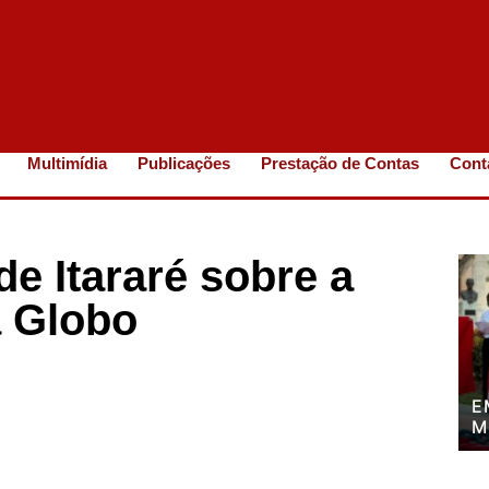
Multimídia
Publicações
Prestação de Contas
Cont
de Itararé sobre a
a Globo
E
M
P
P