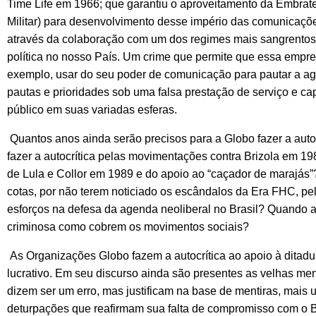
Time Life em 1966; que garantiu o aproveitamento da Embrate
Militar) para desenvolvimento desse império das comunicaçõ
através da colaboração com um dos regimes mais sangrentos da
política no nosso País. Um crime que permite que essa empre
exemplo, usar do seu poder de comunicação para pautar a age
pautas e prioridades sob uma falsa prestação de serviço e cap
público em suas variadas esferas.
Quantos anos ainda serão precisos para a Globo fazer a auto
fazer a autocrítica pelas movimentações contra Brizola em 1
de Lula e Collor em 1989 e do apoio ao “caçador de marajás”?
cotas, por não terem noticiado os escândalos da Era FHC, pe
esforços na defesa da agenda neoliberal no Brasil? Quando a
criminosa como cobrem os movimentos sociais?
As Organizações Globo fazem a autocrítica ao apoio à ditadur
lucrativo. Em seu discurso ainda são presentes as velhas ment
dizem ser um erro, mas justificam na base de mentiras, mais u
deturpações que reafirmam sua falta de compromisso com o Bra