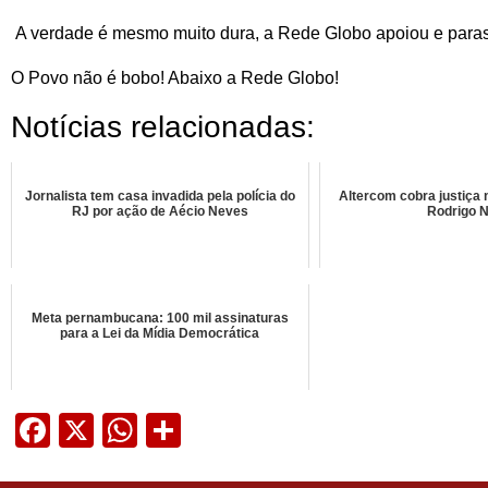
A verdade é mesmo muito dura, a Rede Globo apoiou e parasi
O Povo não é bobo! Abaixo a Rede Globo!
Notícias relacionadas:
Jornalista tem casa invadida pela polícia do
Altercom cobra justiça 
RJ por ação de Aécio Neves
Rodrigo 
Meta pernambucana: 100 mil assinaturas
para a Lei da Mídia Democrática
Facebook
X
WhatsApp
Share