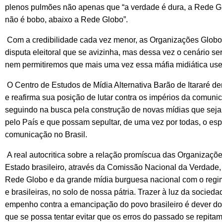
plenos pulmões não apenas que “a verdade é dura, a Rede Gl
não é bobo, abaixo a Rede Globo”.
Com a credibilidade cada vez menor, as Organizações Globo t
disputa eleitoral que se avizinha, mas dessa vez o cenário se
nem permitiremos que mais uma vez essa máfia midiática use d
O Centro de Estudos de Mídia Alternativa Barão de Itararé den
e reafirma sua posição de lutar contra os impérios da comuni
seguindo na busca pela construção de novas mídias que sej
pelo País e que possam sepultar, de uma vez por todas, o es
comunicação no Brasil.
A real autocritica sobre a relação promíscua das Organizações
Estado brasileiro, através da Comissão Nacional da Verdade, 
Rede Globo e da grande mídia burguesa nacional com o regim
e brasileiras, no solo de nossa pátria. Trazer à luz da socied
empenho contra a emancipação do povo brasileiro é dever do
que se possa tentar evitar que os erros do passado se repitam