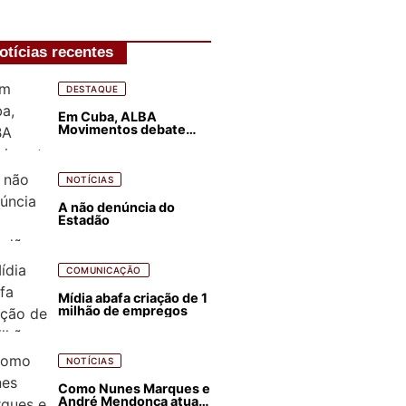
otícias recentes
DESTAQUE
Em Cuba, ALBA
Movimentos debate
plano de luta para os
próximos quatro anos
NOTÍCIAS
A não denúncia do
Estadão
COMUNICAÇÃO
Mídia abafa criação de 1
milhão de empregos
NOTÍCIAS
Como Nunes Marques e
André Mendonça atuam