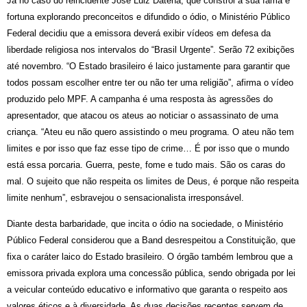
Já no caso do reincidente José Luiz Datena, que constrói a sua fama e
fortuna explorando preconceitos e difundido o ódio, o Ministério Público
Federal decidiu que a emissora deverá exibir vídeos em defesa da
liberdade religiosa nos intervalos do “Brasil Urgente”. Serão 72 exibições
até novembro. “O Estado brasileiro é laico justamente para garantir que
todos possam escolher entre ter ou não ter uma religião”, afirma o vídeo
produzido pelo MPF. A campanha é uma resposta às agressões do
apresentador, que atacou os ateus ao noticiar o assassinato de uma
criança. “Ateu eu não quero assistindo o meu programa. O ateu não tem
limites e por isso que faz esse tipo de crime… É por isso que o mundo
está essa porcaria. Guerra, peste, fome e tudo mais. São os caras do
mal. O sujeito que não respeita os limites de Deus, é porque não respeita
limite nenhum”, esbravejou o sensacionalista irresponsável.
Diante desta barbaridade, que incita o ódio na sociedade, o Ministério
Público Federal considerou que a Band desrespeitou a Constituição, que
fixa o caráter laico do Estado brasileiro. O órgão também lembrou que a
emissora privada explora uma concessão pública, sendo obrigada por lei
a veicular conteúdo educativo e informativo que garanta o respeito aos
valores éticos e à diversidade. As duas decisões recentes servem de