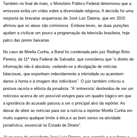
Também no final de maio, o Ministério Público Federal determinou que a
emissora exiba um vídeo sobre a diversidade religiosa. A decisão foi uma
resposta às bravatas asquerosas de José Luiz Datena, que em 2010
afirmou que os ateus são criminosos. Embora leves, as duas punições
ajudam a civilizar um pouco a programação da televisão brasileira, hoje
palco das piores baixarias.
No caso de Mirella Cunha, a Band foi condenada pelo juiz Rodrigo Brito
Pereira, da 11ª Vara Federal de Salvador, que considerou que “o direito de
informação não é absoluto, vedando-se a divulgação de notícias
falaciosas, que exponham indevidamente a intimidade ou acarretem
danos à honra e à imagem dos indivíduos”. O juiz também criticou a
postura racista e elitista da jornalista. “A ‘entrevista’ desbordou de ser um
noticioso acerca de um possível estupro para um quadro trágico em que
a ignorância do acusado passou a ser o principal alvo da repórter. Ao
deixar de obter as notícias para ser a notícia a repórter Mirella Cunha em
muito superou qualquer limite à ética e ao bom senso na atividade
jornalística, essencial no Estado de Direito”.