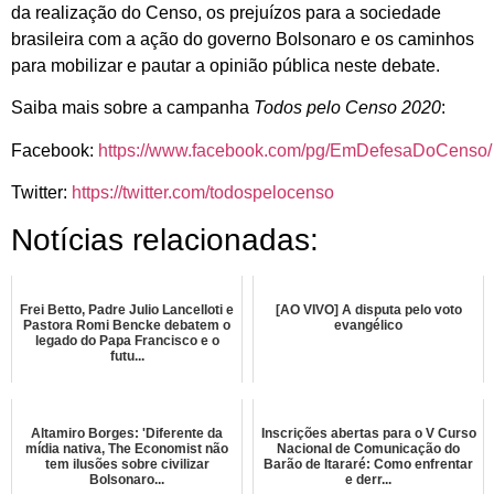
da realização do Censo, os prejuízos para a sociedade
brasileira com a ação do governo Bolsonaro e os caminhos
para mobilizar e pautar a opinião pública neste debate.
Saiba mais sobre a campanha
Todos pelo Censo 2020
:
Facebook:
https://www.facebook.com/pg/EmDefesaDoCenso/
Twitter:
https://twitter.com/todospelocenso
Notícias relacionadas:
Frei Betto, Padre Julio Lancelloti e
[AO VIVO] A disputa pelo voto
Pastora Romi Bencke debatem o
evangélico
legado do Papa Francisco e o
futu...
Altamiro Borges: 'Diferente da
Inscrições abertas para o V Curso
mídia nativa, The Economist não
Nacional de Comunicação do
tem ilusões sobre civilizar
Barão de Itararé: Como enfrentar
Bolsonaro...
e derr...