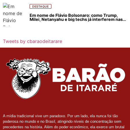
DESTAQUE
Em nome de Flávio Bolsonaro: como Trump,
Milei, Netanyahu e big techs já interferem nas
eleições no Brasil
Tweets by cbaraodeitarare
A mídia tradicional vive um paradoxo. Por um lado, ela nunca foi tão
poderosa no mundo e no Brasil, atingindo níveis de concentração sem
precedentes na história. Além do poder econômico, ela exerce um brutal