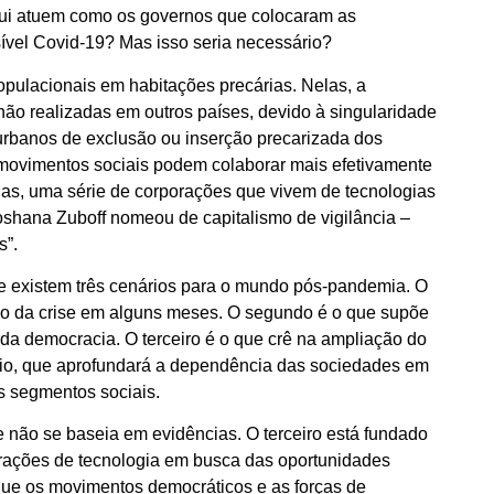
qui atuem como os governos que colocaram as
isível Covid-19? Mas isso seria necessário?
pulacionais em habitações precárias. Nelas, a
 não realizadas em outros países, devido à singularidade
rbanos de exclusão ou inserção precarizada dos
movimentos sociais podem colaborar mais efetivamente
Mas, uma série de corporações que vivem de tecnologias
shana Zuboff nomeou de capitalismo de vigilância –
s”.
e existem três cenários para o mundo pós-pandemia. O
ção da crise em alguns meses. O segundo é o que supõe
 da democracia. O terceiro é o que crê na ampliação do
lício, que aprofundará a dependência das sociedades em
os segmentos sociais.
 e não se baseia em evidências. O terceiro está fundado
rações de tecnologia em busca das oportunidades
que os movimentos democráticos e as forças de