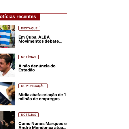
otícias recentes
DESTAQUE
Em Cuba, ALBA
Movimentos debate
plano de luta para os
próximos quatro anos
NOTÍCIAS
A não denúncia do
Estadão
COMUNICAÇÃO
Mídia abafa criação de 1
milhão de empregos
NOTÍCIAS
Como Nunes Marques e
André Mendonça atuam