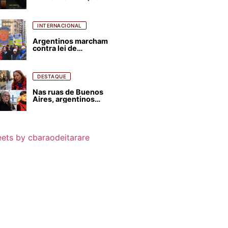
para favorecer Flávio
Bolsonaro e abastecer
ódio contra Lula
INTERNACIONAL
Argentinos marcham
contra lei de
estrangeirização de
terras, condenam
despejos e incêndios
florestais
DESTAQUE
Nas ruas de Buenos
Aires, argentinos
opinam sobre
agressões de Milei
contra o Brasil
ets by cbaraodeitarare