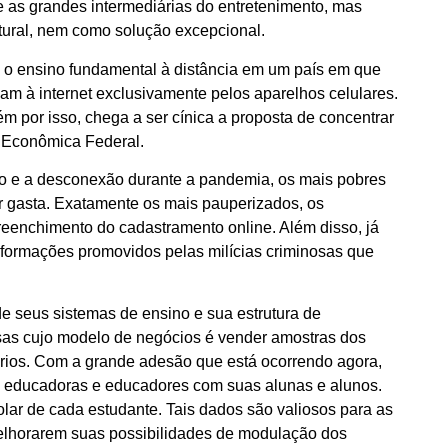
as grandes intermediárias do entretenimento, mas
tural, nem como solução excepcional.
o ensino fundamental à distância em um país em que
m à internet exclusivamente pelos aparelhos celulares.
 por isso, chega a ser cínica a proposta de concentrar
a Econômica Federal.
eio e a desconexão durante a pandemia, os mais pobres
for gasta. Exatamente os mais pauperizados, os
reenchimento do cadastramento online. Além disso, já
informações promovidos pelas milícias criminosas que
e seus sistemas de ensino e sua estrutura de
sas cujo modelo de negócios é vender amostras dos
ários. Com a grande adesão que está ocorrendo agora,
s educadoras e educadores com suas alunas e alunos.
ar de cada estudante. Tais dados são valiosos para as
 melhorarem suas possibilidades de modulação dos