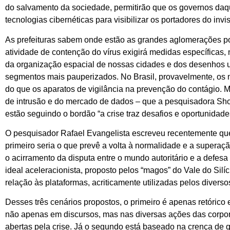
do salvamento da sociedade, permitirão que os governos da
tecnologias cibernéticas para visibilizar os portadores do inv
As prefeituras sabem onde estão as grandes aglomerações po
atividade de contenção do vírus exigirá medidas específicas,
da organização espacial de nossas cidades e dos desenhos u
segmentos mais pauperizados. No Brasil, provavelmente, os 
do que os aparatos de vigilância na prevenção do contágio. 
de intrusão e do mercado de dados – que a pesquisadora Sho
estão seguindo o bordão “a crise traz desafios e oportunidade
O pesquisador Rafael Evangelista escreveu recentemente qu
primeiro seria o que prevê a volta à normalidade e a supera
o acirramento da disputa entre o mundo autoritário e a defesa
ideal aceleracionista, proposto pelos “magos” do Vale do Si
relação às plataformas, acriticamente utilizadas pelos divers
Desses três cenários propostos, o primeiro é apenas retórico
não apenas em discursos, mas nas diversas ações das corpo
abertas pela crise. Já o segundo está baseado na crença de 