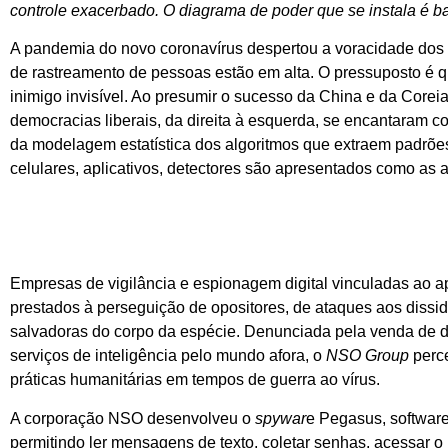
controle exacerbado. O diagrama de poder que se instala é b
A pandemia do novo coronavírus despertou a voracidade dos v
de rastreamento de pessoas estão em alta. O pressuposto é q
inimigo invisível. Ao presumir o sucesso da China e da Coreia
democracias liberais, da direita à esquerda, se encantaram co
da modelagem estatística dos algoritmos que extraem padrões
celulares, aplicativos, detectores são apresentados como as 
Empresas de vigilância e espionagem digital vinculadas ao 
prestados à perseguição de opositores, de ataques aos dissi
salvadoras do corpo da espécie. Denunciada pela venda de di
serviços de inteligência pelo mundo afora, o
NSO Group
perce
práticas humanitárias em tempos de guerra ao vírus.
A corporação NSO desenvolveu o
spywar
e Pegasus, software
permitindo ler mensagens de texto, coletar senhas, acessar o 