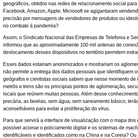
geográficos, obtidos nas redes de relacionamento social par
Facebook, Amazon, Apple, Microsoft se agigantaram vendend
precisão por mensagens de vendedores de produtos ou ideolog
no combate à pandemia?
Assim, o Sindicato Nacional das Empresas de Telefonia e Serv
informou que as aproximadamente 100 mil antenas de conexão
deslocamento desses dispositivos no território permitem extr
Esses dados estariam anonimizados e mostrariam os aglomera
não permite a entrega dos dados pessoais que identifiquem o
geógrafos e cientistas sociais sabem que nesse momento de i
metrôs e trens são os principias pontos de aglomeração, sec
locais que reúnem muitas pessoas. Além desse conhecimento,
precária, as favelas, sem água, sem saneamento básico, terão
aconselháveis para evitar a proliferação do vírus.
Para que servirá a interface de visualização com o mapa dos 
possível acionar o policiamento digital e os sistemas de
machi
identificáveis e identificados como na China e na Coreia? Ou