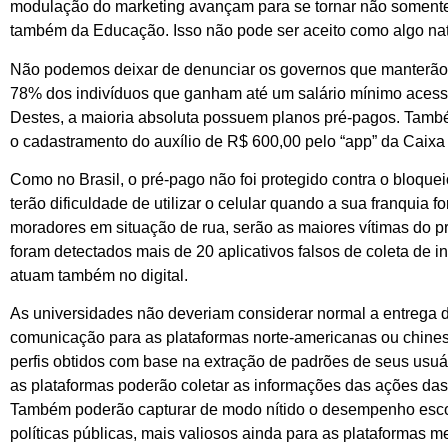
modulação do marketing avançam para se tornar não somente 
também da Educação. Isso não pode ser aceito como algo na
Não podemos deixar de denunciar os governos que manterão 
78% dos indivíduos que ganham até um salário mínimo acessa
Destes, a maioria absoluta possuem planos pré-pagos. Também
o cadastramento do auxílio de R$ 600,00 pelo “app” da Caix
Como no Brasil, o pré-pago não foi protegido contra o bloqu
terão dificuldade de utilizar o celular quando a sua franquia 
moradores em situação de rua, serão as maiores vítimas do p
foram detectados mais de 20 aplicativos falsos de coleta de 
atuam também no digital.
As universidades não deveriam considerar normal a entrega d
comunicação para as plataformas norte-americanas ou chine
perfis obtidos com base na extração de padrões de seus usu
as plataformas poderão coletar as informações das ações da
Também poderão capturar de modo nítido o desempenho escol
políticas públicas, mais valiosos ainda para as plataformas