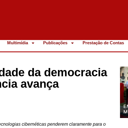
Multimídia
Publicações
Prestação de Contas
idade da democracia
ncia avança
E
M
P
P
ecnologias cibernéticas penderem claramente para o