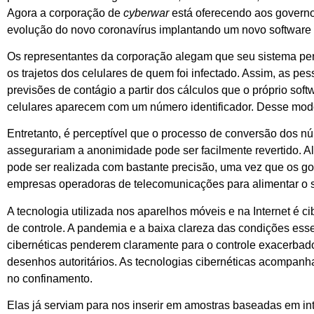
Agora a corporação de
cyberwar
está oferecendo aos govern
evolução do novo coronavírus implantando um novo software n
Os representantes da corporação alegam que seu sistema per
os trajetos dos celulares de quem foi infectado. Assim, as p
previsões de contágio a partir dos cálculos que o próprio sof
celulares aparecem com um número identificador. Desse modo
Entretanto, é perceptível que o processo de conversão dos 
assegurariam a anonimidade pode ser facilmente revertido. Al
pode ser realizada com bastante precisão, uma vez que os go
empresas operadoras de telecomunicações para alimentar o 
A tecnologia utilizada nos aparelhos móveis e na Internet é 
de controle. A pandemia e a baixa clareza das condições ess
cibernéticas penderem claramente para o controle exacerbad
desenhos autoritários. As tecnologias cibernéticas acompanha
no confinamento.
Elas já serviam para nos inserir em amostras baseadas em in