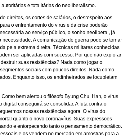
toritárias e totalitárias do neoliberalismo.
 direitos, os cortes de salários, o desrespeito aos
 para o enfrentamento do vírus e da crise poderão
necessária ao serviço público, o sonho neoliberal, já
a necessidade. A comunicação de guerra pode se tornar
da pela extrema direita. Técnicas militares conhecidas
odem ser aplicadas com sucesso. Por que não explorar
 destruir suas resistências? Nada como jogar o
s segmentos sociais com poucos direitos. Nada como
izados. Enquanto isso, os endinheirados se locupletam
 Como bem alertou o filósofo Byung Chul Han, o vírus
 digital conseguirá se consolidar. A luta contra o
erguermos nossas resistências agora. O vírus do
 mortal quanto o novo coronavírus. Suas expressões
nando e entorpecendo tanto o pensamento democrático.
 pessoais e os vendem no mercado em amostras para a