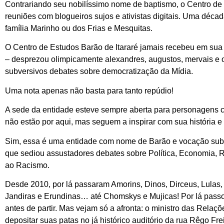
Contrariando seu nobilíssimo nome de baptismo, o Centro de
reuniões com blogueiros sujos e ativistas digitais. Uma déca
família Marinho ou dos Frias e Mesquitas.
O Centro de Estudos Barão de Itararé jamais recebeu em sua s
– desprezou olimpicamente alexandres, augustos, mervais e out
subversivos debates sobre democratização da Mídia.
Uma nota apenas não basta para tanto repúdio!
A sede da entidade esteve sempre aberta para personagens 
não estão por aqui, mas seguem a inspirar com sua história e
Sim, essa é uma entidade com nome de Barão e vocação subv
que sediou assustadores debates sobre Política, Economia, 
ao Racismo.
Desde 2010, por lá passaram Amorins, Dinos, Dirceus, Lulas
Jandiras e Erundinas… até Chomskys e Mujicas! Por lá pass
antes de partir. Mas vejam só a afronta: o ministro das Relaç
depositar suas patas no já histórico auditório da rua Rêgo Fr