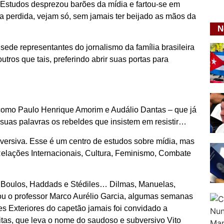
 Estudos desprezou barões da mídia e fartou-se em
da perdida, vejam só, sem jamais ter beijado as mãos da
N
ede representantes do jornalismo da família brasileira
ros que tais, preferindo abrir suas portas para
como Paulo Henrique Amorim e Audálio Dantas – que já
 suas palavras os rebeldes que insistem em resistir…
ersiva. Esse é um centro de estudos sobre mídia, mas
Relações Internacionais, Cultura, Feminismo, Combate
, Boulos, Haddads e Stédiles… Dilmas, Manuelas,
ou o professor Marco Aurélio Garcia, algumas semanas
ões Exteriores do capetão jamais foi convidado a
eitas, que leva o nome do saudoso e subversivo Vito