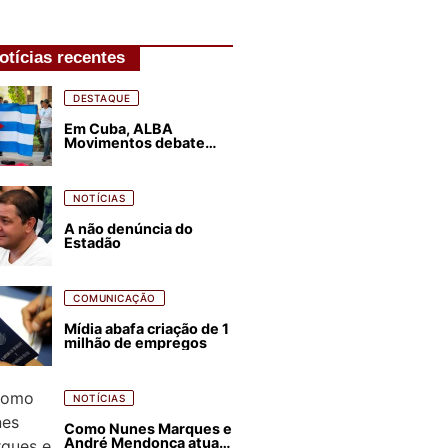
otícias recentes
DESTAQUE
Em Cuba, ALBA
Movimentos debate
plano de luta para os
próximos quatro anos
NOTÍCIAS
A não denúncia do
Estadão
COMUNICAÇÃO
Mídia abafa criação de 1
milhão de empregos
NOTÍCIAS
Como Nunes Marques e
André Mendonça atuam