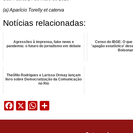
(a) Aparício Torelly et caterva
Notícias relacionadas:
Agressões à imprensa, fake news e
Censo do IBGE: O que 
pandemia: o futuro do jornalismo em debate
'apagão estatístico' des
Bolsona
Theófilo Rodrigues e Larissa Ormay lançam
livro sobre Democratização da Comunicação
no Rio
Facebook
X
WhatsApp
Share