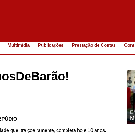
Multimídia
Publicações
Prestação de Contas
Cont
nosDeBarão!
E
M
EPÚDIO
P
P
ade que, traiçoeiramente, completa hoje 10 anos.