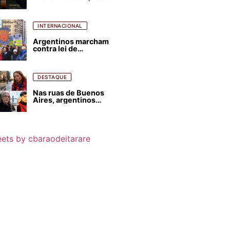
para favorecer Flávio
Bolsonaro e abastecer
ódio contra Lula
INTERNACIONAL
Argentinos marcham
contra lei de
estrangeirização de
terras, condenam
despejos e incêndios
florestais
DESTAQUE
Nas ruas de Buenos
Aires, argentinos
opinam sobre
agressões de Milei
contra o Brasil
ets by cbaraodeitarare