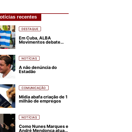
otícias recentes
DESTAQUE
Em Cuba, ALBA
Movimentos debate
plano de luta para os
próximos quatro anos
NOTÍCIAS
A não denúncia do
Estadão
COMUNICAÇÃO
Mídia abafa criação de 1
milhão de empregos
NOTÍCIAS
Como Nunes Marques e
André Mendonça atuam