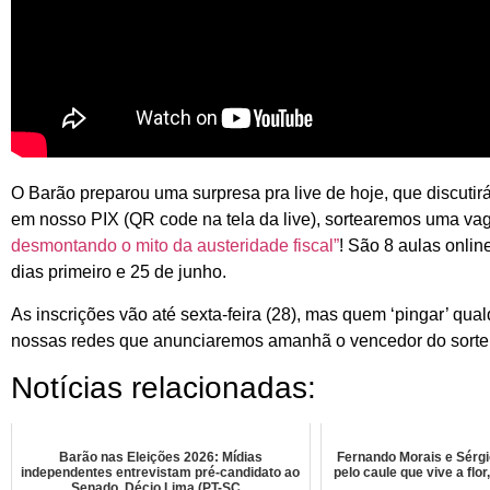
O Barão preparou uma surpresa pra live de hoje, que discutir
em nosso PIX (QR code na tela da live), sortearemos uma va
desmontando o mito da austeridade fiscal”
! São 8 aulas onli
dias primeiro e 25 de junho.
As inscrições vão até sexta-feira (28), mas quem ‘pingar’ qual
nossas redes que anunciaremos amanhã o vencedor do sorte
Notícias relacionadas:
Barão nas Eleições 2026: Mídias
Fernando Morais e Sérgi
independentes entrevistam pré-candidato ao
pelo caule que vive a flor
Senado, Décio Lima (PT-SC...