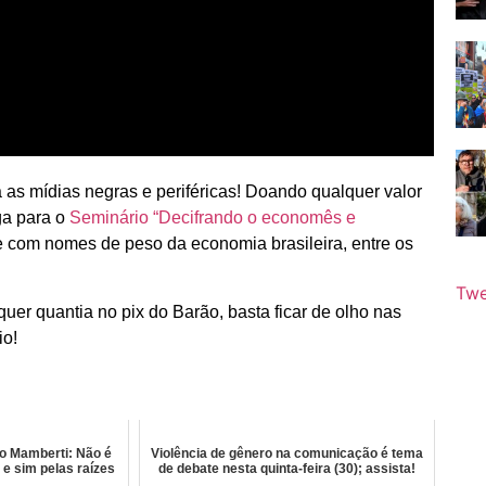
á as mídias negras e periféricas! Doando qualquer valor
ga para o
Seminário “Decifrando o economês e
ne com nomes de peso da economia brasileira, entre os
Twe
quer quantia no pix do Barão, basta ficar de olho nas
io!
o Mamberti: Não é
Violência de gênero na comunicação é tema
, e sim pelas raízes
de debate nesta quinta-feira (30); assista!