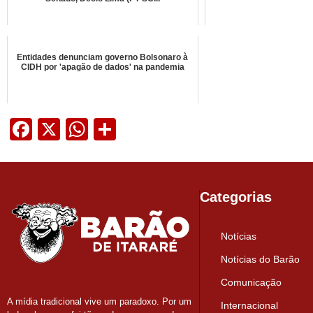
Entidades denunciam governo Bolsonaro à
CIDH por 'apagão de dados' na pandemia
Facebook
X
WhatsApp
Share
Categorias
Notícias
Notícias do Barão
Comunicação
A mídia tradicional vive um paradoxo. Por um
Internacional