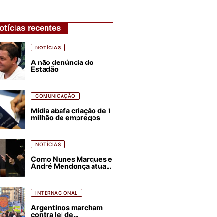
otícias recentes
NOTÍCIAS
A não denúncia do
Estadão
COMUNICAÇÃO
Mídia abafa criação de 1
milhão de empregos
NOTÍCIAS
Como Nunes Marques e
André Mendonça atuam
para favorecer Flávio
Bolsonaro e abastecer
ódio contra Lula
INTERNACIONAL
Argentinos marcham
contra lei de