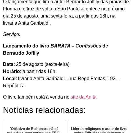
O lançamento que tira o autor Bernardo Joffily das praias de
Floripa e o traz de volta a São Paulo acontece no próximo
dia 25 de agosto, uma sexta-feira, a partir das 18h, na
livraria Anita Garibaldi.
Serviço:
Lançamento do livro
BARATA – Confissões
de
Bernardo Joffily
Data:
25 de agosto (sexta-feira)
Horário:
a partir das 18h
Local:
livraria Anita Garibaldi – rua Rego Freitas, 192 –
República
O livro também está à venda no
site da Anita
.
Notícias relacionadas:
'Objetivo de Bolsonaro não é
Líderes religiosos e autor de livro
privatizar, mas extinguir a EBC',
sobre Edir Macedo debatem o