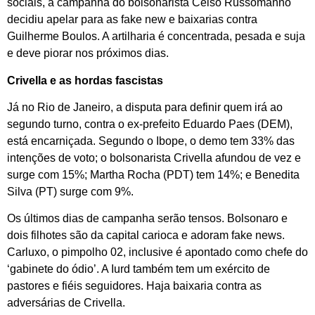
sociais, a campanha do bolsonarista Celso Russomanno
decidiu apelar para as fake new e baixarias contra
Guilherme Boulos. A artilharia é concentrada, pesada e suja
e deve piorar nos próximos dias.
Crivella e as hordas fascistas
Já no Rio de Janeiro, a disputa para definir quem irá ao
segundo turno, contra o ex-prefeito Eduardo Paes (DEM),
está encarniçada. Segundo o Ibope, o demo tem 33% das
intenções de voto; o bolsonarista Crivella afundou de vez e
surge com 15%; Martha Rocha (PDT) tem 14%; e Benedita
Silva (PT) surge com 9%.
Os últimos dias de campanha serão tensos. Bolsonaro e
dois filhotes são da capital carioca e adoram fake news.
Carluxo, o pimpolho 02, inclusive é apontado como chefe do
‘gabinete do ódio’. A Iurd também tem um exército de
pastores e fiéis seguidores. Haja baixaria contra as
adversárias de Crivella.