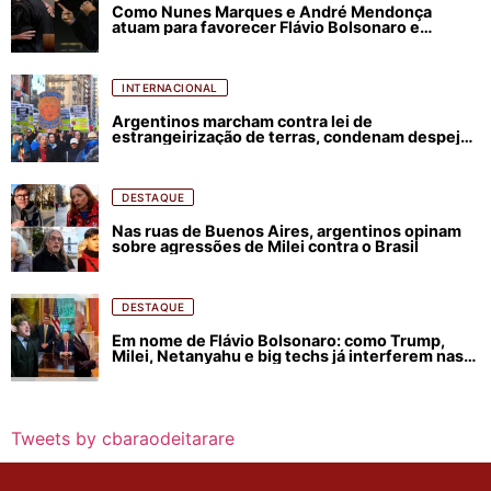
Como Nunes Marques e André Mendonça
atuam para favorecer Flávio Bolsonaro e
abastecer ódio contra Lula
INTERNACIONAL
Argentinos marcham contra lei de
estrangeirização de terras, condenam despejos
e incêndios florestais
DESTAQUE
Nas ruas de Buenos Aires, argentinos opinam
sobre agressões de Milei contra o Brasil
DESTAQUE
Em nome de Flávio Bolsonaro: como Trump,
Milei, Netanyahu e big techs já interferem nas
eleições no Brasil
Tweets by cbaraodeitarare