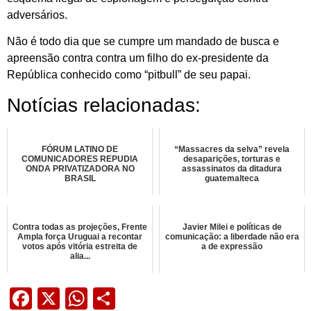
adversários.
Não é todo dia que se cumpre um mandado de busca e
apreensão contra contra um filho do ex-presidente da
República conhecido como “pitbull” de seu papai.
Notícias relacionadas:
FÓRUM LATINO DE
“Massacres da selva” revela
COMUNICADORES REPUDIA
desaparições, torturas e
ONDA PRIVATIZADORA NO
assassinatos da ditadura
BRASIL
guatemalteca
Contra todas as projeções, Frente
Javier Milei e políticas de
Ampla força Uruguai a recontar
comunicação: a liberdade não era
votos após vitória estreita de
a de expressão
alia...
Facebook
X
WhatsApp
Share