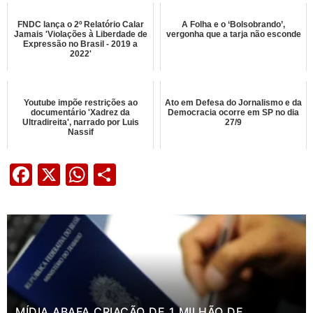
FNDC lança o 2º Relatório Calar
A Folha e o ‘Bolsobrando’,
Jamais 'Violações à Liberdade de
vergonha que a tarja não esconde
Expressão no Brasil - 2019 a
2022'
Youtube impõe restrições ao
Ato em Defesa do Jornalismo e da
documentário 'Xadrez da
Democracia ocorre em SP no dia
Ultradireita', narrado por Luis
27/9
Nassif
Facebook
X
WhatsApp
Share
MÍDIA ABAFA CRIAÇÃO DE 1 MILHÃO DE